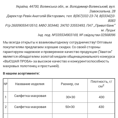
Україна, 44700, Волинська обл., м. Володимир-Волинський, вул.
Завокзальна, 28
Директор Ревін Анатолій Вікторович, тел. 8(067)332-23-74, 8(03342)3-
8083
Р/р 26009055410510, МФО 303440, ЗКПО 33553493, ПАТ „Приватбанк”
м. Луцьк
Інд. под. №335534903169, № свідоцтва 02568096
Мы всегда открыты к взаимовыгодному сотрудничеству!
Оптовым
покупателям предлагаем хорошие скидки.
Со своей стороны
гарантируем надежное и проверенное качество продукции ("Аватон"
является обладателем золотой медали общенационального конкурса
«ВЫСШАЯ ПРОБА» за высокое качество и конкурентоспособность
махровых полотенец и простыней).
В нашем асортименте:
Плотность, г/
№
Название изделия
Размер, см
2
см
Салфетка махровая
1
30×30
430
2
Салфетка махровая
50×30
430