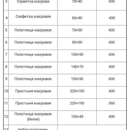
3
Серветка махрова
70×40
430
Салфетка махровая
4
60×40
430
5
Полотенце махровое
70×50
430
6
Полотенце махровое
90×50
430
7
Полотенце махровое
100×50
430
8
Полотенце махровое
140×70
400
9
Полотенце махровое
150×90
430
10
Простыня махровая
220×150
430
11
Простыня махровая
220×190
360
Полотенце махровое
12
100×45
400
(белое)
13
Набор полотенец