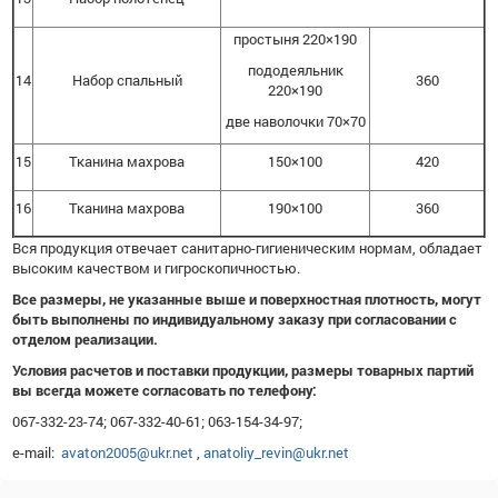
простыня 220×190
пододеяльник
14
Набор спальный
360
220×190
две наволочки
70×70
15
Тканина махрова
150×100
420
16
Тканина махрова
190×100
360
Вся продукция отвечает санитарно-гигиеническим нормам, обладает
высоким качеством и гигроскопичностью.
Все размеры, не указанные выше и поверхностная плотность, могут
быть выполнены по индивидуальному заказу при согласовании с
отделом реализации.
Условия расчетов и поставки продукции, размеры товарных партий
вы всегда можете согласовать по телефону:
067-332-23-74; 067-332-40-61; 063-154-34-97;
e-mail:
avaton2005@ukr.net
,
anatoliy_revin@ukr.net