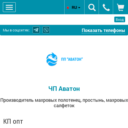
RU
Вход
Показать телефоны
Мы в соцсетях:
ЧП
Аватон
-
Производитель
махровых
полотенец,
простынь,
ЧП Аватон
махровых
салфеток
Производитель махровых полотенец, простынь, махровых
салфеток
КП опт