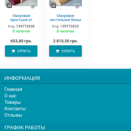
Махровая
Махровое
простыня от
постельное белье
производителя
220х190 см
Код:
139772838
Код:
139772833
Аватон (220х190)
В наличии
В наличии
653,80 грн.
2 810,50 грн.
КУПИТЬ
КУПИТЬ
ИНФОРМАЦИЯ
Главная
О нас
Товары
Контакты
Отзывы
ГРАФИК РАБОТЫ