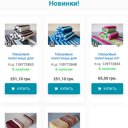
Новинки!
Махровое
Махровые
Махровые
полотенце для
полотенца для
полотенца опт
тела 150х90 см
тела –
Код:
139772843
Код:
139772853
Код:
139772848
производитель
В наличии
В наличии
В наличии
Аватон
65,00 грн.
251,10 грн.
251,10 грн.
КУПИТЬ
КУПИТЬ
КУПИТЬ