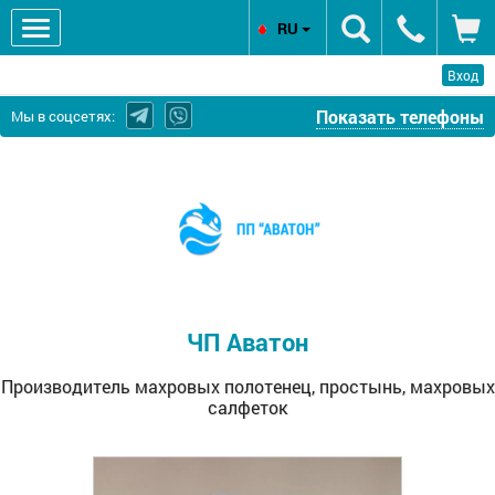
RU
Вход
Показать телефоны
Мы в соцсетях:
ЧП
Аватон
-
Производитель
махровых
полотенец,
простынь,
ЧП Аватон
махровых
салфеток
Производитель махровых полотенец, простынь, махровых
салфеток