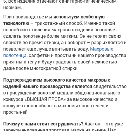
5. Все изделия отвечают санитарно-гигиеническим
нормам.
При производстве мы
используем особенную
технологию
– трикотажный способ. Именно такой
способ изготовления махровых изделий позволяет
сделать полотенце более мягким. Он не теряет своих
свойств во время стирки, а наоборот – разрыхляется и
позволяет еще лучше впитывать воду.
Махровые
полотенца
, салфетки и простыни нашего производства
приятны к телу и будут радовать своей нежностью
даже после многократной стирки.
Подтверждением высокого качества махровых
изделий нашего производства является
свидетельство
о присуждении золотой медали общенационального
конкурса «ВЫСШАЯ ПРОБА» за высокое качество и
конкурентоспособность махровых полотенец и
простыней.
Почему с нами стоит сотрудничать?
Аватон – это уже
зарекомендованная торговая марка на рынке. Нас