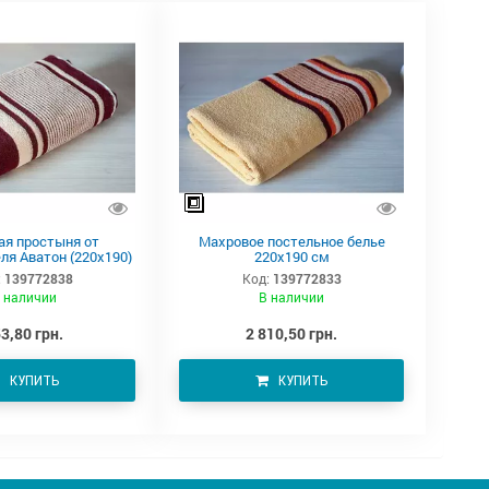
ая простыня от
Махровое постельное белье
ля Аватон (220х190)
220х190 см
:
139772838
Код:
139772833
 наличии
В наличии
3,80 грн.
2 810,50 грн.
КУПИТЬ
КУПИТЬ