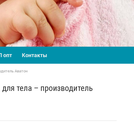
П опт
Контакты
одитель Аватон
для тела – производитель