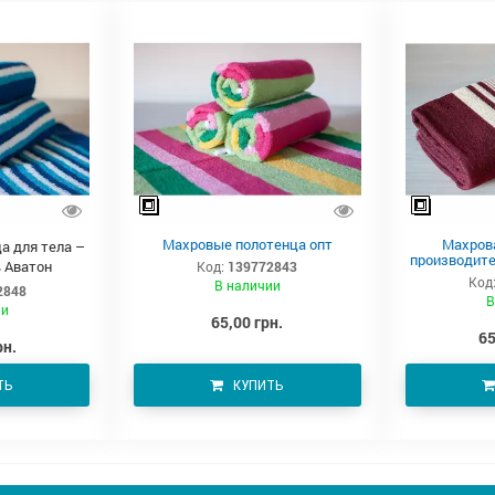
Махровые полотенца опт
Махров
а для тела –
производите
 Аватон
Код:
139772843
Код
В наличии
2848
В
ии
65,00 грн.
65
рн.
ТЬ
КУПИТЬ