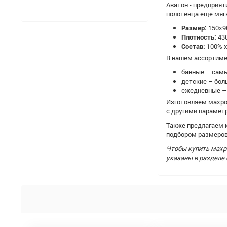
Аватон - предприя
полотенца еще мягк
Размер:
150х9
Плотность:
430
Состав:
100% 
В нашем ассортиме
банные – самы
детские – бол
ежедневные – д
Изготовляем махров
с другими парамет
Также предлагаем 
подбором размеров
Чтобы купить махр
указаны в разделе