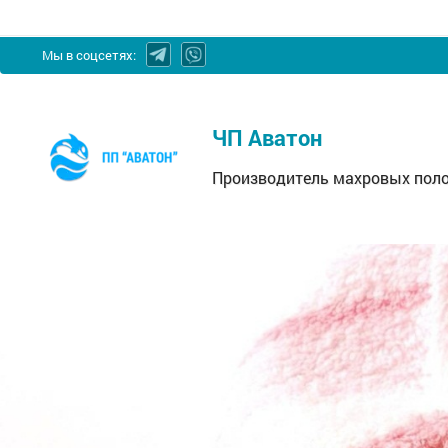
Мы в соцсетях:
ЧП
ЧП Аватон
Аватон
-
Производитель махровых поло
Производитель
махровых
полотенец,
простынь,
махровых
салфеток