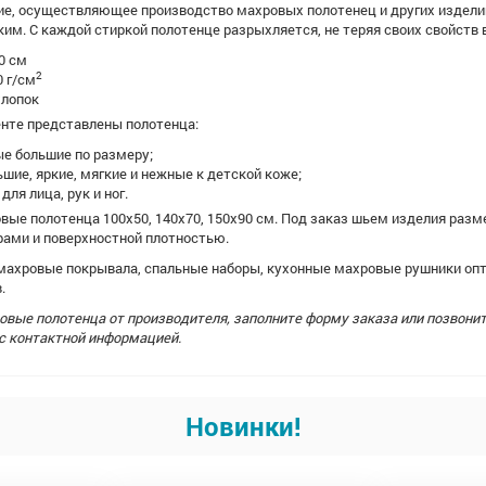
тие, осуществляющее производство махровых полотенец и других издел
им. С каждой стиркой полотенце разрыхляется, не теряя своих свойств
0 см
2
 г/см
хлопок
нте представлены полотенца:
е большие по размеру;
ьшие, яркие, мягкие и нежные к детской коже;
ля лица, рук и ног.
ые полотенца 100х50, 140х70, 150х90 см. Под заказ шьем изделия разм
рами и поверхностной плотностью.
махровые покрывала, спальные наборы, кухонные махровые рушники опт
.
овые полотенца от производителя, заполните форму заказа или позвони
 с контактной информацией.
Новинки!