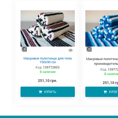
Махровое полотенце для тела
Махровые полотенц
150х90 см
производитель
Код:
139772853
Код:
13977
В наличии
В налич
251,10 грн.
251,10 г
КУПИТЬ
КУПИ