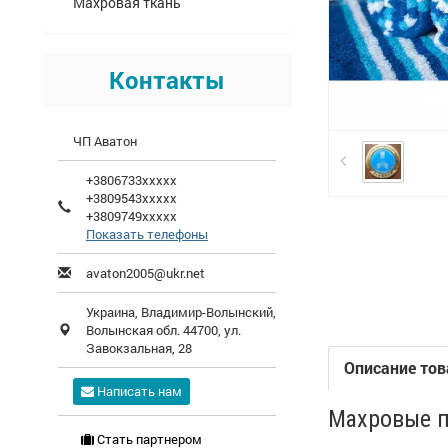
Махровая ткань
Контакты
ЧП Аватон
+3806733xxxxx
+3809543xxxxx
+3809749xxxxx
Показать телефоны
avaton2005@ukr.net
Украина,
Владимир-Волынский
,
Волынская обл.
44700, ул.
Завокзальная, 28
Описание тов
Написать нам
Махровые п
Стать партнером