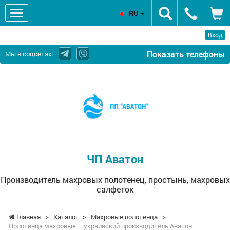
RU
Вход
Показать телефоны
Мы в соцсетях:
ЧП
Аватон
-
Производитель
махровых
полотенец,
простынь,
ЧП Аватон
махровых
салфеток
Производитель махровых полотенец, простынь, махровых
салфеток
Главная
>
Каталог
>
Махровые полотенца
>
Полотенца махровые – украинский производитель Аватон