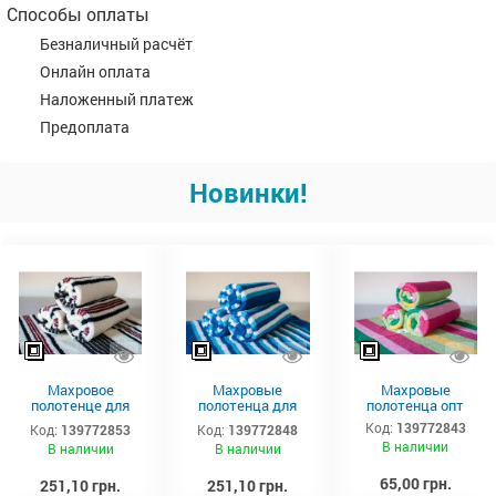
Способы оплаты
Безналичный расчёт
Онлайн оплата
Наложенный платеж
Предоплата
Новинки!
Махровое
Махровые
Махровые
полотенце для
полотенца для
полотенца опт
тела 150х90 см
тела –
Код:
139772843
Код:
139772853
Код:
139772848
производитель
В наличии
В наличии
В наличии
Аватон
65,00 грн.
251,10 грн.
251,10 грн.