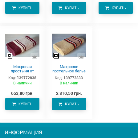
КУПИТЬ
КУПИТЬ
КУПИТЬ
Махровая
Махровое
простыня от
постельное белье
производителя
220х190 см
Код:
139772838
Код:
139772833
Аватон (220х190)
В наличии
В наличии
653,80 грн.
2 810,50 грн.
КУПИТЬ
КУПИТЬ
ИНФОРМАЦИЯ