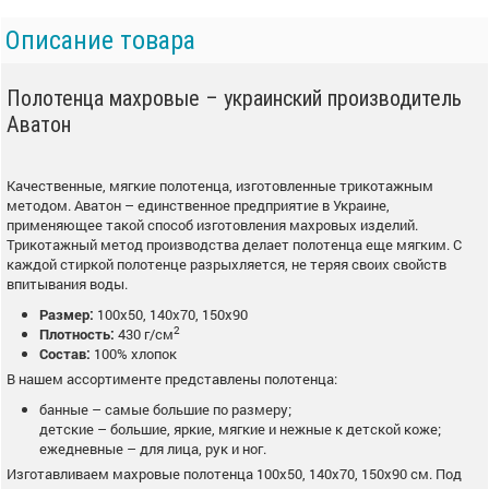
Описание товара
Полотенца махровые – украинский производитель
Аватон
Качественные, мягкие полотенца, изготовленные трикотажным
методом. Аватон – единственное предприятие в Украине,
применяющее такой способ изготовления махровых изделий.
Трикотажный метод производства делает полотенца еще мягким. С
каждой стиркой полотенце разрыхляется, не теряя своих свойств
впитывания воды.
Размер:
100x50, 140x70, 150x90
2
Плотность:
430 г/см
Состав:
100% хлопок
В нашем ассортименте представлены полотенца:
банные – самые большие по размеру;
детские – большие, яркие, мягкие и нежные к детской коже;
ежедневные – для лица, рук и ног.
Изготавливаем махровые полотенца 100х50, 140х70, 150х90 см. Под