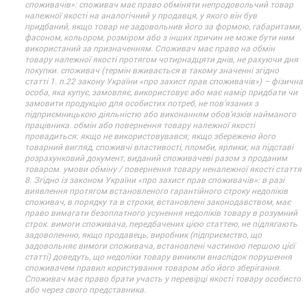
споживачів»: споживач має право обміняти непродовольчий товар
належної якості на аналогічний у продавця, у якого він був
придбаний, якщо товар не задовольнив його за формою, габаритами,
фасоном, кольором, розміром або з інших причин не може бути ним
використаний за призначенням. Споживач має право на обмін
товару належної якості протягом чотирнадцяти днів, не рахуючи дня
покупки. споживач (термін вживається в такому значенні згідно
статті 1. п.22 закону України «про захист прав споживачів») – фізична
особа, яка купує, замовляє, використовує або має намір придбати чи
замовити продукцію для особистих потреб, не пов’язаних з
підприємницькою діяльністю або виконанням обов’язків найманого
працівника. обмін або повернення товару належної якості
провадиться: якщо не використовувався; якщо збережено його
товарний вигляд, споживчі властивості, пломби, ярлики; на підставі
розрахунковий документ, виданий споживачеві разом з проданим
товаром. умови обміну / повернення товару неналежної якості стаття
8. Згідно із законом України «про захист прав споживачів»: в разі
виявлення протягом встановленого гарантійного строку недоліків
споживач, в порядку та в строки, встановлені законодавством, має
право вимагати безоплатного усунення недоліків товару в розумний
строк. вимоги споживача, передбачених цією статтею, не підлягають
задоволенню, якщо продавець, виробник (підприємство, що
задовольняє вимоги споживача, встановлені частиною першою цієї
статті) доведуть, що недоліки товару виникли внаслідок порушення
споживачем правил користування товаром або його зберігання.
Споживач має право брати участь у перевірці якості товару особисто
або через свого представника.