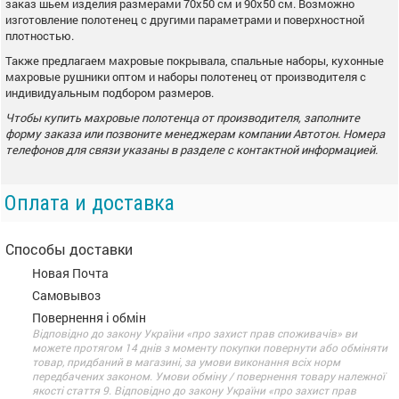
заказ шьем изделия размерами 70х50 см и 90х50 см. Возможно
изготовление полотенец с другими параметрами и поверхностной
плотностью.
Также предлагаем махровые покрывала, спальные наборы, кухонные
махровые рушники оптом и наборы полотенец от производителя с
индивидуальным подбором размеров.
Чтобы купить махровые полотенца от производителя, заполните
форму заказа или позвоните менеджерам компании Автотон. Номера
телефонов для связи указаны в разделе с контактной информацией.
Оплата и доставка
Способы доставки
Новая Почта
Самовывоз
Повернення і обмін
Відповідно до закону України «про захист прав споживачів» ви
можете протягом 14 днів з моменту покупки повернути або обміняти
товар, придбаний в магазині, за умови виконання всіх норм
передбачених законом. Умови обміну / повернення товару належної
якості стаття 9. Відповідно до закону України «про захист прав