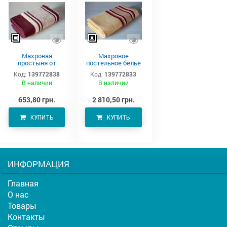
Махровая
Махровое
простыня от
постельное белье
производителя
220х190 см
Код:
139772838
Код:
139772833
Аватон (220х190)
В наличии
В наличии
653,80 грн.
2 810,50 грн.
КУПИТЬ
КУПИТЬ
ИНФОРМАЦИЯ
Главная
О нас
Товары
Контакты