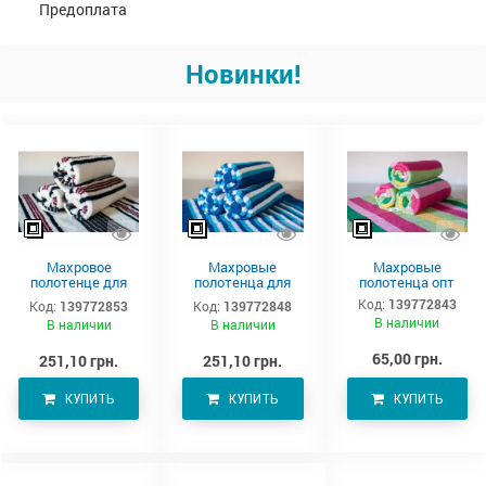
Предоплата
Новинки!
Махровое
Махровые
Махровые
полотенце для
полотенца для
полотенца опт
тела 150х90 см
тела –
Код:
139772843
Код:
139772853
Код:
139772848
производитель
В наличии
В наличии
В наличии
Аватон
65,00 грн.
251,10 грн.
251,10 грн.
КУПИТЬ
КУПИТЬ
КУПИТЬ