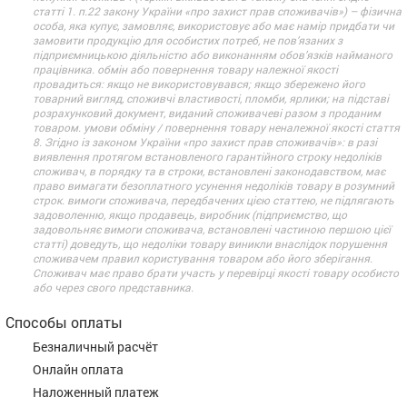
статті 1. п.22 закону України «про захист прав споживачів») – фізична
особа, яка купує, замовляє, використовує або має намір придбати чи
замовити продукцію для особистих потреб, не пов’язаних з
підприємницькою діяльністю або виконанням обов’язків найманого
працівника. обмін або повернення товару належної якості
провадиться: якщо не використовувався; якщо збережено його
товарний вигляд, споживчі властивості, пломби, ярлики; на підставі
розрахунковий документ, виданий споживачеві разом з проданим
товаром. умови обміну / повернення товару неналежної якості стаття
8. Згідно із законом України «про захист прав споживачів»: в разі
виявлення протягом встановленого гарантійного строку недоліків
споживач, в порядку та в строки, встановлені законодавством, має
право вимагати безоплатного усунення недоліків товару в розумний
строк. вимоги споживача, передбачених цією статтею, не підлягають
задоволенню, якщо продавець, виробник (підприємство, що
задовольняє вимоги споживача, встановлені частиною першою цієї
статті) доведуть, що недоліки товару виникли внаслідок порушення
споживачем правил користування товаром або його зберігання.
Споживач має право брати участь у перевірці якості товару особисто
або через свого представника.
Способы оплаты
Безналичный расчёт
Онлайн оплата
Наложенный платеж