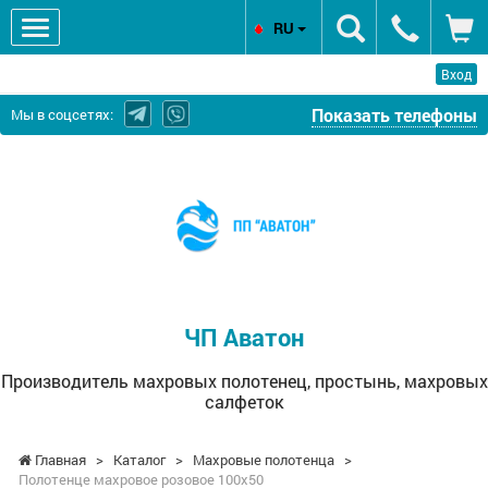
RU
Вход
Показать телефоны
Мы в соцсетях:
ЧП
Аватон
-
Производитель
махровых
полотенец,
простынь,
ЧП Аватон
махровых
салфеток
Производитель махровых полотенец, простынь, махровых
салфеток
Главная
>
Каталог
>
Махровые полотенца
>
Полотенце махровое розовое 100х50