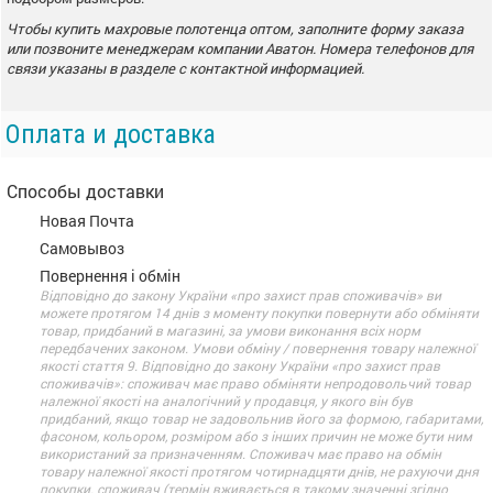
Чтобы купить махровые полотенца оптом, заполните форму заказа
или позвоните менеджерам компании Аватон. Номера телефонов для
связи указаны в разделе с контактной информацией.
Оплата и доставка
Способы доставки
Новая Почта
Самовывоз
Повернення і обмін
Відповідно до закону України «про захист прав споживачів» ви
можете протягом 14 днів з моменту покупки повернути або обміняти
товар, придбаний в магазині, за умови виконання всіх норм
передбачених законом. Умови обміну / повернення товару належної
якості стаття 9. Відповідно до закону України «про захист прав
споживачів»: споживач має право обміняти непродовольчий товар
належної якості на аналогічний у продавця, у якого він був
придбаний, якщо товар не задовольнив його за формою, габаритами,
фасоном, кольором, розміром або з інших причин не може бути ним
використаний за призначенням. Споживач має право на обмін
товару належної якості протягом чотирнадцяти днів, не рахуючи дня
покупки. споживач (термін вживається в такому значенні згідно