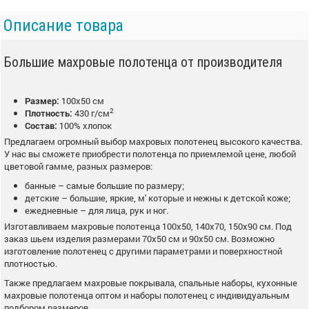
Описание товара
Большие махровые полотенца от производителя
Размер:
100х50 см
2
Плотность:
430 г/см
Состав:
100% хлопок
Предлагаем огромный выбор махровых полотенец высокого качества.
У нас вы сможете приобрести полотенца по приемлемой цене, любой
цветовой гамме, разных размеров:
банные – самые большие по размеру;
детские – большие, яркие, м' которые и нежны к детской коже;
ежедневные – для лица, рук и ног.
Изготавливаем махровые полотенца 100х50, 140х70, 150х90 см. Под
заказ шьем изделия размерами 70х50 см и 90х50 см. Возможно
изготовление полотенец с другими параметрами и поверхностной
плотностью.
Также предлагаем махровые покрывала, спальные наборы, кухонные
махровые полотенца оптом и наборы полотенец с индивидуальным
подбором размеров.