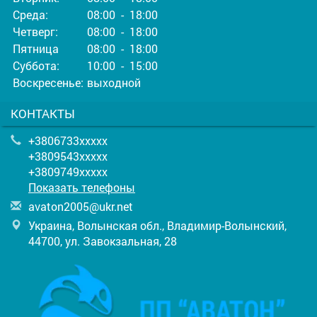
Среда:
08:00 - 18:00
Четверг:
08:00 - 18:00
Пятница
08:00 - 18:00
Суббота:
10:00 - 15:00
Воскресенье:
выходной
КОНТАКТЫ
+3806733xxxxx
+3809543xxxxx
+3809749xxxxx
Показать телефоны
a
vat
on2
005
@uk
r.n
et
Украина, Волынская обл., Владимир-Волынский,
44700, ул. Завокзальная, 28