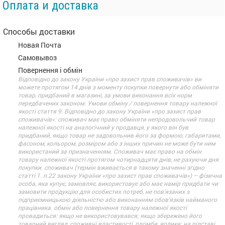
Оплата и доставка
Способы доставки
Новая Почта
Самовывоз
Повернення і обмін
Відповідно до закону України «про захист прав споживачів» ви
можете протягом 14 днів з моменту покупки повернути або обміняти
товар, придбаний в магазині, за умови виконання всіх норм
передбачених законом. Умови обміну / повернення товару належної
якості стаття 9. Відповідно до закону України «про захист прав
споживачів»: споживач має право обміняти непродовольчий товар
належної якості на аналогічний у продавця, у якого він був
придбаний, якщо товар не задовольнив його за формою, габаритами,
фасоном, кольором, розміром або з інших причин не може бути ним
використаний за призначенням. Споживач має право на обмін
товару належної якості протягом чотирнадцяти днів, не рахуючи дня
покупки. споживач (термін вживається в такому значенні згідно
статті 1. п.22 закону України «про захист прав споживачів») – фізична
особа, яка купує, замовляє, використовує або має намір придбати чи
замовити продукцію для особистих потреб, не пов’язаних з
підприємницькою діяльністю або виконанням обов’язків найманого
працівника. обмін або повернення товару належної якості
провадиться: якщо не використовувався; якщо збережено його
товарний вигляд, споживчі властивості, пломби, ярлики; на підставі