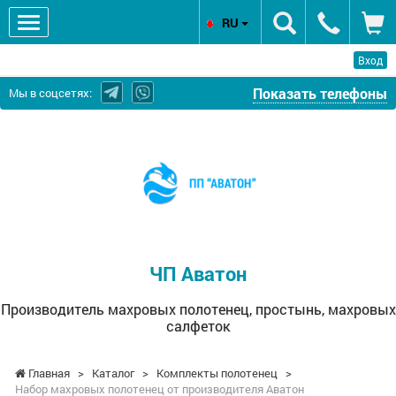
RU
Вход
Показать телефоны
Мы в соцсетях:
ЧП
Аватон
-
Производитель
махровых
полотенец,
простынь,
ЧП Аватон
махровых
салфеток
Производитель махровых полотенец, простынь, махровых
салфеток
Главная
>
Каталог
>
Комплекты полотенец
>
Набор махровых полотенец от производителя Аватон