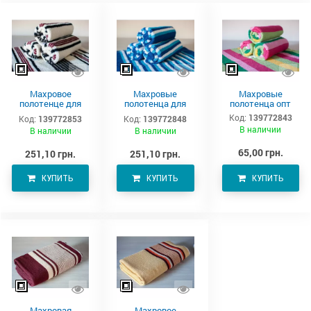
Махровое
Махровые
Махровые
полотенце для
полотенца для
полотенца опт
тела 150х90 см
тела –
Код:
139772843
Код:
139772853
Код:
139772848
производитель
В наличии
В наличии
В наличии
Аватон
65,00 грн.
251,10 грн.
251,10 грн.
КУПИТЬ
КУПИТЬ
КУПИТЬ
Махровая
Махровое