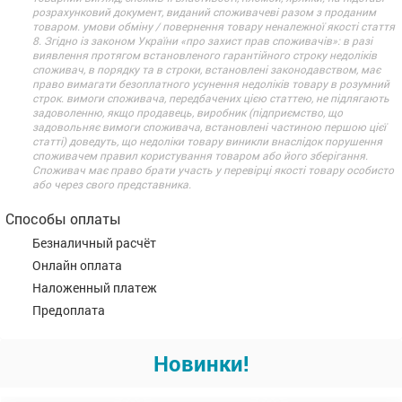
розрахунковий документ, виданий споживачеві разом з проданим
товаром. умови обміну / повернення товару неналежної якості стаття
8. Згідно із законом України «про захист прав споживачів»: в разі
виявлення протягом встановленого гарантійного строку недоліків
споживач, в порядку та в строки, встановлені законодавством, має
право вимагати безоплатного усунення недоліків товару в розумний
строк. вимоги споживача, передбачених цією статтею, не підлягають
задоволенню, якщо продавець, виробник (підприємство, що
задовольняє вимоги споживача, встановлені частиною першою цієї
статті) доведуть, що недоліки товару виникли внаслідок порушення
споживачем правил користування товаром або його зберігання.
Споживач має право брати участь у перевірці якості товару особисто
або через свого представника.
Способы оплаты
Безналичный расчёт
Онлайн оплата
Наложенный платеж
Предоплата
Новинки!