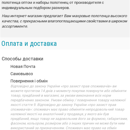
полотенца оптом и наборы полотенец от производителя с
индивидуальным подбором размеров.
Наш интернет-магазин предлагает Вам махровые полотенца высокого
качества, с прекрасными влагопоглощающими свойствами в широком
ассортименте.
Оплата и доставка
Способы доставки
Новая Почта
Самовывоз
Повернення і обмін
Відповідно до закону України «про захист прав споживачів» ви
можете протягом 14 днів з моменту покупки повернути або обміняти
товар, придбаний в магазині, за умови виконання всіх норм
передбачених законом. Умови обміну / повернення товару належної
якості стаття 9. Відповідно до закону України «про захист прав
споживачів»: споживач має право обміняти непродовольчий товар
належної якості на аналогічний у продавця, у якого він був
придбаний, якщо товар не задовольнив його за формою, габаритами,
фасоном, кольором, розміром або з інших причин не може бути ним
використаний за призначенням. Споживач має право на обмін