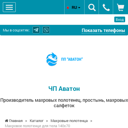
RU
Вход
Показать телефоны
Мы в соцсетях:
ЧП
Аватон
-
Производитель
махровых
полотенец,
простынь,
ЧП Аватон
махровых
салфеток
Производитель махровых полотенец, простынь, махровых
салфеток
Главная
>
Каталог
>
Махровые полотенца
>
Махровое полотенце для тела 140х70