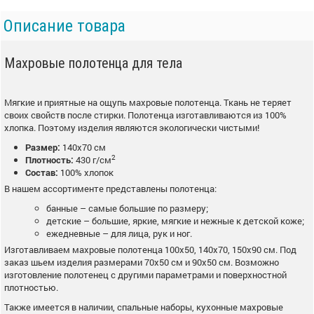
Описание товара
Махровые полотенца для тела
Мягкие и приятные на ощупь махровые полотенца. Ткань не теряет
своих свойств после стирки. Полотенца изготавливаются из 100%
хлопка. Поэтому изделия являются экологически чистыми!
Размер:
140х70 см
2
Плотность:
430 г/см
Состав:
100% хлопок
В нашем ассортименте представлены полотенца:
банные – самые большие по размеру;
детские – большие, яркие, мягкие и нежные к детской коже;
ежедневные – для лица, рук и ног.
Изготавливаем махровые полотенца 100х50, 140х70, 150х90 см. Под
заказ шьем изделия размерами 70х50 см и 90х50 см. Возможно
изготовление полотенец с другими параметрами и поверхностной
плотностью.
Также имеется в наличии, спальные наборы, кухонные махровые