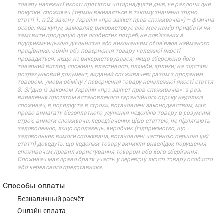
товару належної якості протягом чотирнадцяти днів, не рахуючи дня
покупки. споживач (термін вживається в такому значенні згідно
статті 1. п.22 закону України «про захист прав споживачів») – фізична
особа, яка купує, замовляє, використовує або має намір придбати чи
замовити продукцію для особистих потреб, не пов’язаних з
підприємницькою діяльністю або виконанням обов’язків найманого
працівника. обмін або повернення товару належної якості
провадиться: якщо не використовувався; якщо збережено його
товарний вигляд, споживчі властивості, пломби, ярлики; на підставі
розрахунковий документ, виданий споживачеві разом з проданим
товаром. умови обміну / повернення товару неналежної якості стаття
8. Згідно із законом України «про захист прав споживачів»: в разі
виявлення протягом встановленого гарантійного строку недоліків
споживач, в порядку та в строки, встановлені законодавством, має
право вимагати безоплатного усунення недоліків товару в розумний
строк. вимоги споживача, передбачених цією статтею, не підлягають
задоволенню, якщо продавець, виробник (підприємство, що
задовольняє вимоги споживача, встановлені частиною першою цієї
статті) доведуть, що недоліки товару виникли внаслідок порушення
споживачем правил користування товаром або його зберігання.
Споживач має право брати участь у перевірці якості товару особисто
або через свого представника.
Способы оплаты
Безналичный расчёт
Онлайн оплата