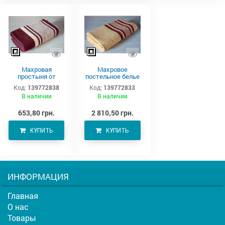
Махровая
Махровое
простыня от
постельное белье
производителя
220х190 см
Код:
139772838
Код:
139772833
Аватон (220х190)
В наличии
В наличии
653,80 грн.
2 810,50 грн.
КУПИТЬ
КУПИТЬ
ИНФОРМАЦИЯ
Главная
О нас
Товары