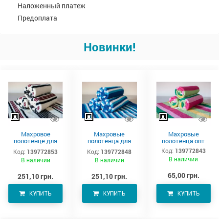
Наложенный платеж
Предоплата
Новинки!
Махровое
Махровые
Махровые
полотенце для
полотенца для
полотенца опт
тела 150х90 см
тела –
Код:
139772843
Код:
139772853
Код:
139772848
производитель
В наличии
В наличии
В наличии
Аватон
65,00 грн.
251,10 грн.
251,10 грн.
КУПИТЬ
КУПИТЬ
КУПИТЬ