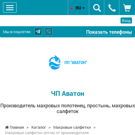
RU
Вход
Показать телефоны
Мы в соцсетях:
ЧП
Аватон
-
Производитель
махровых
полотенец,
простынь,
ЧП Аватон
махровых
салфеток
Производитель махровых полотенец, простынь, махровых
салфеток
Главная
>
Каталог
>
Махровые салфетки
>
Махровые салфетки оптом от производителя