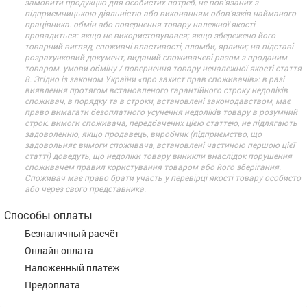
замовити продукцію для особистих потреб, не пов’язаних з
підприємницькою діяльністю або виконанням обов’язків найманого
працівника. обмін або повернення товару належної якості
провадиться: якщо не використовувався; якщо збережено його
товарний вигляд, споживчі властивості, пломби, ярлики; на підставі
розрахунковий документ, виданий споживачеві разом з проданим
товаром. умови обміну / повернення товару неналежної якості стаття
8. Згідно із законом України «про захист прав споживачів»: в разі
виявлення протягом встановленого гарантійного строку недоліків
споживач, в порядку та в строки, встановлені законодавством, має
право вимагати безоплатного усунення недоліків товару в розумний
строк. вимоги споживача, передбачених цією статтею, не підлягають
задоволенню, якщо продавець, виробник (підприємство, що
задовольняє вимоги споживача, встановлені частиною першою цієї
статті) доведуть, що недоліки товару виникли внаслідок порушення
споживачем правил користування товаром або його зберігання.
Споживач має право брати участь у перевірці якості товару особисто
або через свого представника.
Способы оплаты
Безналичный расчёт
Онлайн оплата
Наложенный платеж
Предоплата