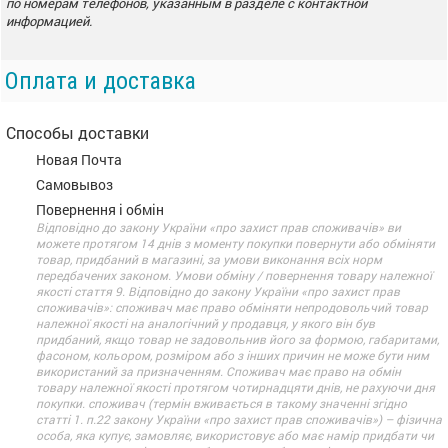
по номерам телефонов, указанным в разделе с контактной
информацией.
Оплата и доставка
Способы доставки
Новая Почта
Самовывоз
Повернення і обмін
Відповідно до закону України «про захист прав споживачів» ви
можете протягом 14 днів з моменту покупки повернути або обміняти
товар, придбаний в магазині, за умови виконання всіх норм
передбачених законом. Умови обміну / повернення товару належної
якості стаття 9. Відповідно до закону України «про захист прав
споживачів»: споживач має право обміняти непродовольчий товар
належної якості на аналогічний у продавця, у якого він був
придбаний, якщо товар не задовольнив його за формою, габаритами,
фасоном, кольором, розміром або з інших причин не може бути ним
використаний за призначенням. Споживач має право на обмін
товару належної якості протягом чотирнадцяти днів, не рахуючи дня
покупки. споживач (термін вживається в такому значенні згідно
статті 1. п.22 закону України «про захист прав споживачів») – фізична
особа, яка купує, замовляє, використовує або має намір придбати чи