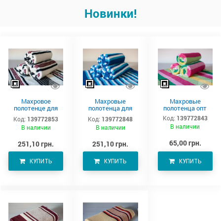
Новинки!
Махровое
Махровые
Махровые
полотенце для
полотенца для
полотенца опт
тела 150х90 см
тела –
Код:
139772843
Код:
139772853
Код:
139772848
производитель
В наличии
В наличии
В наличии
Аватон
65,00 грн.
251,10 грн.
251,10 грн.
КУПИТЬ
КУПИТЬ
КУПИТЬ