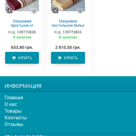
Махровая
Махровое
простыня от
постельное белье
производителя
220х190 см
Код:
139772838
Код:
139772833
Аватон (220х190)
В наличии
В наличии
653,80 грн.
2 810,50 грн.
КУПИТЬ
КУПИТЬ
ИНФОРМАЦИЯ
Главная
О нас
Товары
Контакты
Отзывы