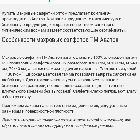
Купить махровые салфетки оптом предлагает компания-
производитель Аватон. Компания предлагает экологическую и
безопасную продукцию, которая отвечает всем санитарно-
гигиеническим нормам и имеет соответствующие сертификаты.
Особенности махровых салфеток ТМ Аватон
Махровые салфетки ТМ Аватон изготовлены из 100% хлопковой пряжи.
Мы производим салфетки разных размеров: 30х30 см, 50х30 см, 60х40
см, 70х40 см, а также возможны другие варианты. Плотность изделий
2
– 430 г/см
. Широкая цветовая гамма позволяет выбрать салфетки на
любой вкус. Для окраски используем высококачественные и
безопасные красители, позволяющие сохранять цвет в течение
длительного времени без выгораний. Салфетки легко поглощают влагу
и быстро сохнут.
Принимаем заказы на изготовление изделий по индивидуальным
размерам и поверхностной плотности.
Заказать махровые салфетки оптом можно на сайте компании, или
обратившись к нашим менеджерам в телефонном режиме.