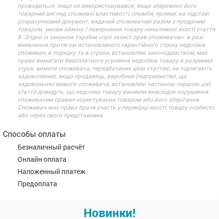
провадиться: якщо не використовувався; якщо збережено його
товарний вигляд, споживчі властивості, пломби, ярлики; на підставі
розрахунковий документ, виданий споживачеві разом з проданим
товаром. умови обміну / повернення товару неналежної якості стаття
8. Згідно із законом України «про захист прав споживачів»: в разі
виявлення протягом встановленого гарантійного строку недоліків
споживач, в порядку та в строки, встановлені законодавством, має
право вимагати безоплатного усунення недоліків товару в розумний
строк. вимоги споживача, передбачених цією статтею, не підлягають
задоволенню, якщо продавець, виробник (підприємство, що
задовольняє вимоги споживача, встановлені частиною першою цієї
статті) доведуть, що недоліки товару виникли внаслідок порушення
споживачем правил користування товаром або його зберігання.
Споживач має право брати участь у перевірці якості товару особисто
або через свого представника.
Способы оплаты
Безналичный расчёт
Онлайн оплата
Наложенный платеж
Предоплата
Новинки!