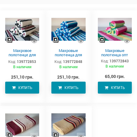
Махровое
Махровые
Махровые
полотенце для
полотенца для
полотенца опт
тела 150х90 см
тела –
Код:
139772843
Код:
139772853
Код:
139772848
производитель
В наличии
В наличии
В наличии
Аватон
65,00 грн.
251,10 грн.
251,10 грн.
КУПИТЬ
КУПИТЬ
КУПИТЬ