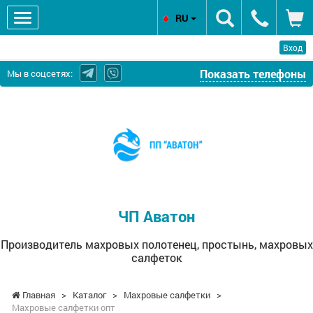
RU
Вход
Показать телефоны
Мы в соцсетях:
ЧП
Аватон
-
Производитель
махровых
полотенец,
простынь,
ЧП Аватон
махровых
салфеток
Производитель махровых полотенец, простынь, махровых
салфеток
Главная
>
Каталог
>
Махровые салфетки
>
Махровые салфетки опт