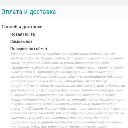
Оплата и доставка
Способы доставки
Новая Почта
Самовывоз
Повернення і обмін
Відповідно до закону України «про захист прав споживачів» ви
можете протягом 14 днів з моменту покупки повернути або обміняти
товар, придбаний в магазині, за умови виконання всіх норм
передбачених законом. Умови обміну / повернення товару належної
якості стаття 9. Відповідно до закону України «про захист прав
споживачів»: споживач має право обміняти непродовольчий товар
належної якості на аналогічний у продавця, у якого він був
придбаний, якщо товар не задовольнив його за формою, габаритами,
фасоном, кольором, розміром або з інших причин не може бути ним
використаний за призначенням. Споживач має право на обмін
товару належної якості протягом чотирнадцяти днів, не рахуючи дня
покупки. споживач (термін вживається в такому значенні згідно
статті 1. п.22 закону України «про захист прав споживачів») – фізична
особа, яка купує, замовляє, використовує або має намір придбати чи
замовити продукцію для особистих потреб, не пов’язаних з
підприємницькою діяльністю або виконанням обов’язків найманого
працівника. обмін або повернення товару належної якості