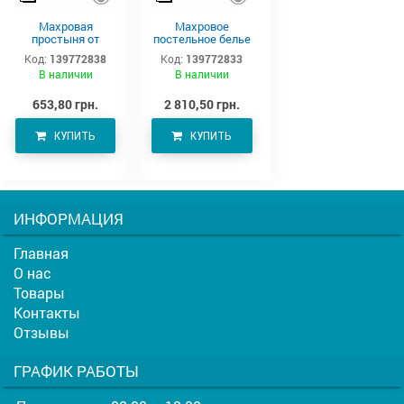
Махровая
Махровое
простыня от
постельное белье
производителя
220х190 см
Код:
139772838
Код:
139772833
Аватон (220х190)
В наличии
В наличии
653,80 грн.
2 810,50 грн.
КУПИТЬ
КУПИТЬ
ИНФОРМАЦИЯ
Главная
О нас
Товары
Контакты
Отзывы
ГРАФИК РАБОТЫ