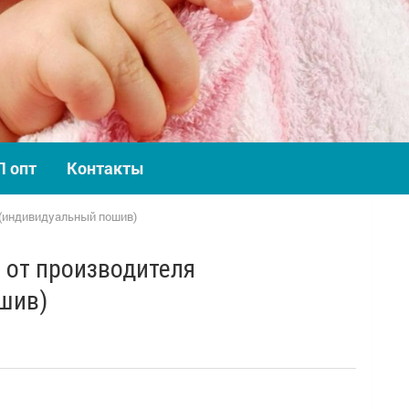
П опт
Контакты
(индивидуальный пошив)
 от производителя
шив)