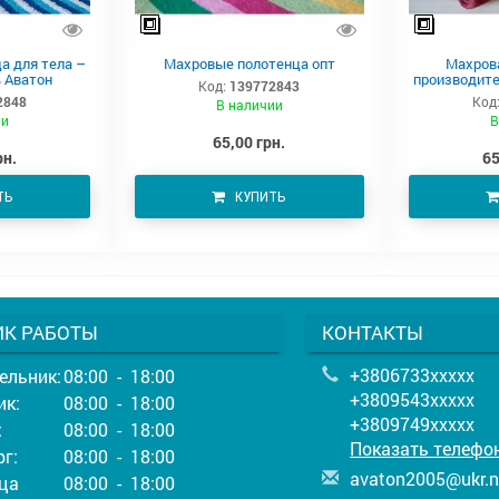
а для тела –
Махровые полотенца опт
Махров
 Аватон
производите
Код:
139772843
2848
Код
В наличии
ии
В
65,00 грн.
рн.
65
ТЬ
КУПИТЬ
ИК РАБОТЫ
КОНТАКТЫ
+3806733xxxxx
ельник:
08:00 - 18:00
+3809543xxxxx
ик:
08:00 - 18:00
+3809749xxxxx
:
08:00 - 18:00
Показать телефо
г:
08:00 - 18:00
a
vat
on2
005
@uk
r.n
ца
08:00 - 18:00