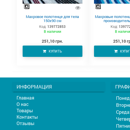
Махровое полотенце для тела
Махровые полотенц
150х90 см
производитель
Код:
139772853
Код:
13977
В наличии
В налич
251,10 грн.
251,10 г
КУПИТЬ
КУПИ
ИНФОРМАЦИЯ
ГРАФ
Главная
Понед
О нас
Вторн
Товары
Среда
Контакты
Четвер
Отзывы
Пятни