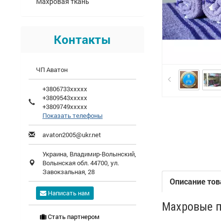
Махровая ткань
Контакты
ЧП Аватон
+3806733xxxxx
+3809543xxxxx
+3809749xxxxx
Показать телефоны
avaton2005@ukr.net
Украина,
Владимир-Волынский
,
Волынская обл.
44700, ул.
Завокзальная, 28
Описание тов
Написать нам
Махровые п
Стать партнером