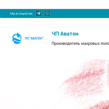
Мы в соцсетях:
ЧП
ЧП Аватон
Аватон
-
Производитель махровых поло
Производитель
махровых
полотенец,
простынь,
махровых
салфеток