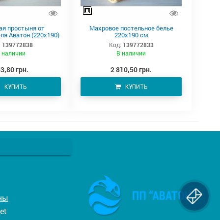
ая простыня от
Махровое постельное белье
ля Аватон (220х190)
220х190 см
:
139772838
Код:
139772833
 наличии
В наличии
3,80 грн.
2 810,50 грн.
КУПИТЬ
КУПИТЬ
ны
et