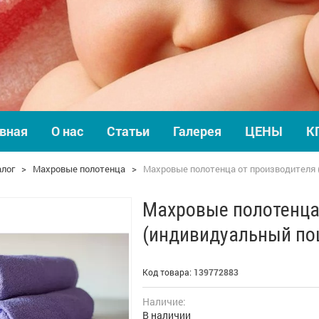
вная
О нас
Статьи
Галерея
ЦЕНЫ
К
алог
>
Махровые полотенца
>
Махровые полотенца от производителя 
Махровые полотенца
(индивидуальный по
Код товара:
139772883
Наличие:
В наличии