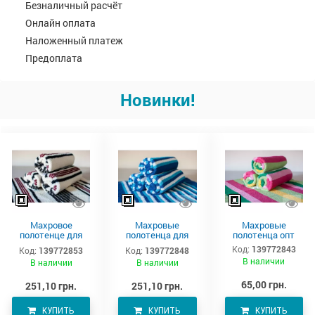
Безналичный расчёт
Онлайн оплата
Наложенный платеж
Предоплата
Новинки!
Махровое
Махровые
Махровые
полотенце для
полотенца для
полотенца опт
тела 150х90 см
тела –
Код:
139772843
Код:
139772853
Код:
139772848
производитель
В наличии
В наличии
В наличии
Аватон
65,00 грн.
251,10 грн.
251,10 грн.
КУПИТЬ
КУПИТЬ
КУПИТЬ