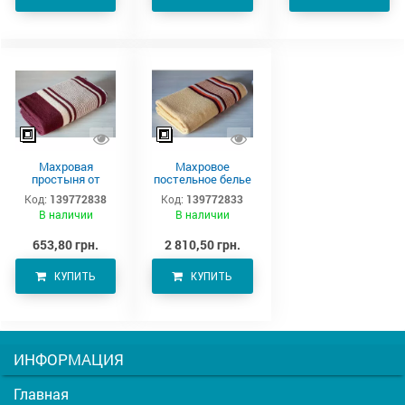
Махровая
Махровое
простыня от
постельное белье
производителя
220х190 см
Код:
139772838
Код:
139772833
Аватон (220х190)
В наличии
В наличии
653,80 грн.
2 810,50 грн.
КУПИТЬ
КУПИТЬ
ИНФОРМАЦИЯ
Главная