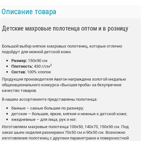
Описание товара
Детские махровые полотенца оптом и в розницу
Большой выбор мягких махровых полотенец, которые отлично
подойдут для нежной детской кожи.
Размер:
150х90 см
2
Плотность:
430 г/см
Состав:
100% хлопок
Продукция производителя Аватон награждена золотой медалью
общенационального конкурса «Высшая проба» за безупречное
качество товаров.
В нашем ассортименте представлены полотенца:
банные – самые большие по размеру;
детские – большие, яркие, мягкие и нежные к детской коже;
ежедневные – для лица, рук и ног.
Изготовляем махровые полотенца 100х50, 140х70, 150х90 см. Под
заказ шьем изделия размерами 70х50 см и 90х50 см. Возможно
изготовление полотенец с другими параметрами и поверхностной