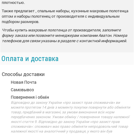
плотностью.
Также предлагает , спальные наборы, кухонные махровые полотенца
оптом и наборы полотенец от производителя с индивидуальным
подбором размеров.
Чтобы купить махровые полотенца от производителя, заполните
форму заказа или позвоните менеджерам компании
Аватон. Номера
телефонов для связи указаны в разделе с контактной информацией.
Оплата и доставка
Способы доставки
Новая Почта
Самовывоз
Повернення і обмін
Відповідно до закону України «про захист прав споживачів» ви
можете протягом 14 днів з моменту покупки повернути або обміняти
товар, придбаний в магазині, за умови виконання всіх норм
передбачених законом. Умови обміну / повернення товару належної
якості стаття 9. Відповідно до закону України «про захист прав
споживачів»: споживач має право обміняти непродовольчий товар
належної якості на аналогічний у продавця, у якого він був