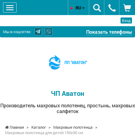
RU
Вход
Показать телефоны
Мы в соцсетях:
ЧП
Аватон
-
Производитель
махровых
полотенец,
простынь,
ЧП Аватон
махровых
салфеток
Производитель махровых полотенец, простынь, махровых
салфеток
Главная
>
Каталог
>
Махровые полотенца
>
Махровые полотенца для детей 150х90 см