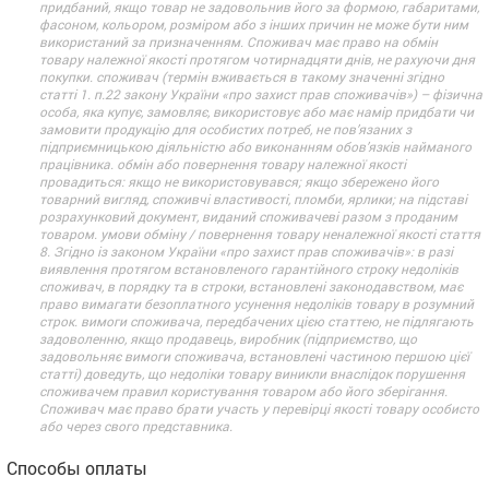
придбаний, якщо товар не задовольнив його за формою, габаритами,
фасоном, кольором, розміром або з інших причин не може бути ним
використаний за призначенням. Споживач має право на обмін
товару належної якості протягом чотирнадцяти днів, не рахуючи дня
покупки. споживач (термін вживається в такому значенні згідно
статті 1. п.22 закону України «про захист прав споживачів») – фізична
особа, яка купує, замовляє, використовує або має намір придбати чи
замовити продукцію для особистих потреб, не пов’язаних з
підприємницькою діяльністю або виконанням обов’язків найманого
працівника. обмін або повернення товару належної якості
провадиться: якщо не використовувався; якщо збережено його
товарний вигляд, споживчі властивості, пломби, ярлики; на підставі
розрахунковий документ, виданий споживачеві разом з проданим
товаром. умови обміну / повернення товару неналежної якості стаття
8. Згідно із законом України «про захист прав споживачів»: в разі
виявлення протягом встановленого гарантійного строку недоліків
споживач, в порядку та в строки, встановлені законодавством, має
право вимагати безоплатного усунення недоліків товару в розумний
строк. вимоги споживача, передбачених цією статтею, не підлягають
задоволенню, якщо продавець, виробник (підприємство, що
задовольняє вимоги споживача, встановлені частиною першою цієї
статті) доведуть, що недоліки товару виникли внаслідок порушення
споживачем правил користування товаром або його зберігання.
Споживач має право брати участь у перевірці якості товару особисто
або через свого представника.
Способы оплаты