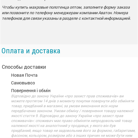
Чтобы купить махровые полотенца оптом, заполните форму заказа
или позвоните по телефону менеджерам компании Аватон. Номера
телефонов для связи указаны в разделе с контактной информацией.
Оплата и доставка
Способы доставки
Новая Почта
Самовывоз
Повернення і обмін
Відповідно до закону України «про захист прав споживачів» ви
можете протягом 14 днів з моменту покупки повернути або обміняти
товар, придбаний в магазині, за умови виконання всіх норм
передбачених законом. Умови обміну / повернення товару належної
якості стаття 9. Відповідно до закону України «про захист прав
споживачів»: споживач має право обміняти непродовольчий товар
належної якості на аналогічний у продавця, у якого він був
придбаний, якщо товар не задовольнив його за формою, габаритами,
фасоном, кольором, розміром або з інших причин не може бути ним