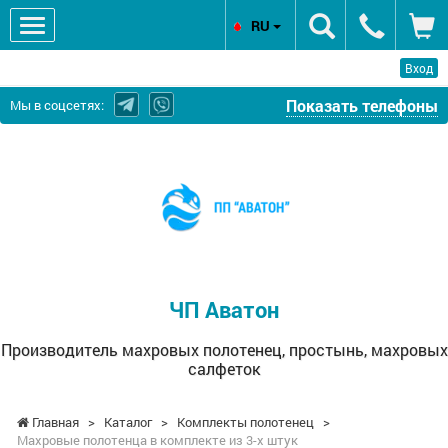
RU
Вход
Показать телефоны
Мы в соцсетях:
ЧП
Аватон
-
Производитель
махровых
полотенец,
простынь,
ЧП Аватон
махровых
салфеток
Производитель махровых полотенец, простынь, махровых
салфеток
Главная
>
Каталог
>
Комплекты полотенец
>
Махровые полотенца в комплекте из 3-х штук