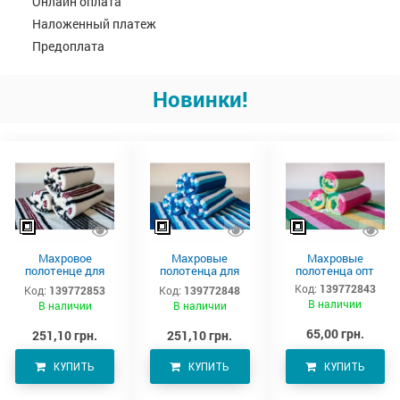
Онлайн оплата
Наложенный платеж
Предоплата
Новинки!
Махровое
Махровые
Махровые
полотенце для
полотенца для
полотенца опт
тела 150х90 см
тела –
Код:
139772843
Код:
139772853
Код:
139772848
производитель
В наличии
В наличии
В наличии
Аватон
65,00 грн.
251,10 грн.
251,10 грн.
КУПИТЬ
КУПИТЬ
КУПИТЬ