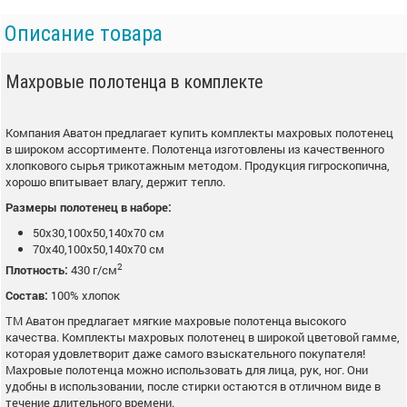
Описание товара
Махровые полотенца в комплекте
Компания Аватон предлагает купить комплекты махровых полотенец
в широком ассортименте. Полотенца изготовлены из качественного
хлопкового сырья трикотажным методом. Продукция гигроскопична,
хорошо впитывает влагу, держит тепло.
Размеры полотенец в наборе:
50x30,100x50,140x70 см
70x40,100x50,140x70 см
2
Плотность:
430 г/см
Состав:
100% хлопок
ТМ Аватон предлагает мягкие махровые полотенца высокого
качества. Комплекты махровых полотенец в широкой цветовой гамме,
которая удовлетворит даже самого взыскательного покупателя!
Махровые полотенца можно использовать для лица, рук, ног. Они
удобны в использовании, после стирки остаются в отличном виде в
течение длительного времени.