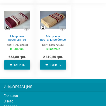
Махровая
Махровое
простыня от
постельное белье
производителя
220х190 см
Код:
139772838
Код:
139772833
Аватон (220х190)
В наличии
В наличии
653,80 грн.
2 810,50 грн.
КУПИТЬ
КУПИТЬ
ИНФОРМАЦИЯ
Главная
О нас