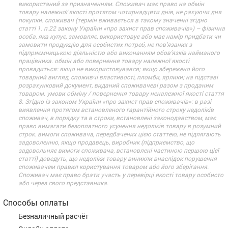
використаний за призначенням. Споживач має право на обмін
товару належної якості протягом чотирнадцяти днів, не рахуючи дня
покупки. споживач (термін вживається в такому значенні згідно
статті 1. п.22 закону України «про захист прав споживачів») – фізична
особа, яка купує, замовляє, використовує або має намір придбати чи
замовити продукцію для особистих потреб, не пов’язаних з
підприємницькою діяльністю або виконанням обов’язків найманого
працівника. обмін або повернення товару належної якості
провадиться: якщо не використовувався; якщо збережено його
товарний вигляд, споживчі властивості, пломби, ярлики; на підставі
розрахунковий документ, виданий споживачеві разом з проданим
товаром. умови обміну / повернення товару неналежної якості стаття
8. Згідно із законом України «про захист прав споживачів»: в разі
виявлення протягом встановленого гарантійного строку недоліків
споживач, в порядку та в строки, встановлені законодавством, має
право вимагати безоплатного усунення недоліків товару в розумний
строк. вимоги споживача, передбачених цією статтею, не підлягають
задоволенню, якщо продавець, виробник (підприємство, що
задовольняє вимоги споживача, встановлені частиною першою цієї
статті) доведуть, що недоліки товару виникли внаслідок порушення
споживачем правил користування товаром або його зберігання.
Споживач має право брати участь у перевірці якості товару особисто
або через свого представника.
Способы оплаты
Безналичный расчёт