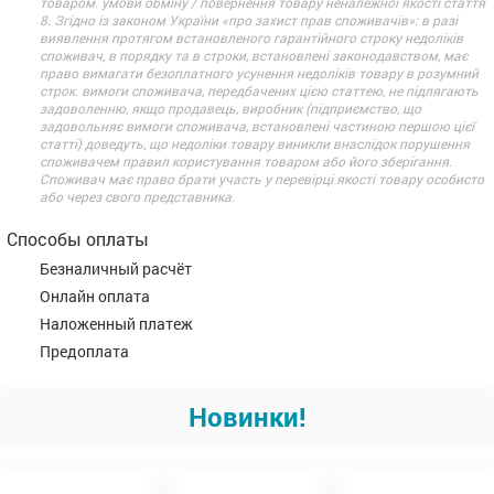
товаром. умови обміну / повернення товару неналежної якості стаття
8. Згідно із законом України «про захист прав споживачів»: в разі
виявлення протягом встановленого гарантійного строку недоліків
споживач, в порядку та в строки, встановлені законодавством, має
право вимагати безоплатного усунення недоліків товару в розумний
строк. вимоги споживача, передбачених цією статтею, не підлягають
задоволенню, якщо продавець, виробник (підприємство, що
задовольняє вимоги споживача, встановлені частиною першою цієї
статті) доведуть, що недоліки товару виникли внаслідок порушення
споживачем правил користування товаром або його зберігання.
Споживач має право брати участь у перевірці якості товару особисто
або через свого представника.
Способы оплаты
Безналичный расчёт
Онлайн оплата
Наложенный платеж
Предоплата
Новинки!