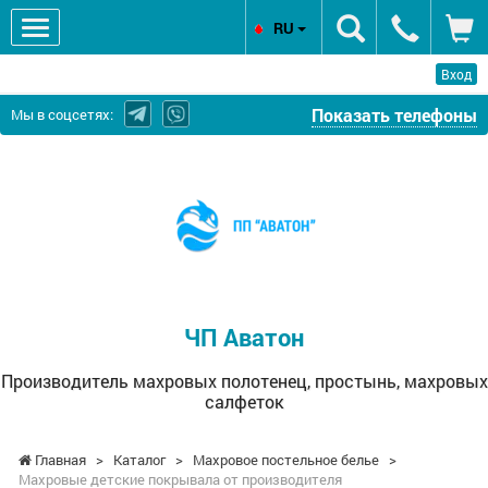
RU
Вход
Показать телефоны
Мы в соцсетях:
ЧП
Аватон
-
Производитель
махровых
полотенец,
простынь,
ЧП Аватон
махровых
салфеток
Производитель махровых полотенец, простынь, махровых
салфеток
Главная
>
Каталог
>
Махровое постельное белье
>
Махровые детские покрывала от производителя