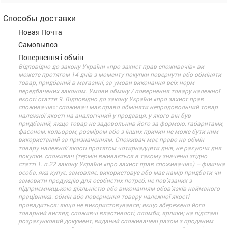
Способы доставки
Новая Почта
Самовывоз
Повернення і обмін
Відповідно до закону України «про захист прав споживачів» ви
можете протягом 14 днів з моменту покупки повернути або обміняти
товар, придбаний в магазині, за умови виконання всіх норм
передбачених законом. Умови обміну / повернення товару належної
якості стаття 9. Відповідно до закону України «про захист прав
споживачів»: споживач має право обміняти непродовольчий товар
належної якості на аналогічний у продавця, у якого він був
придбаний, якщо товар не задовольнив його за формою, габаритами,
фасоном, кольором, розміром або з інших причин не може бути ним
використаний за призначенням. Споживач має право на обмін
товару належної якості протягом чотирнадцяти днів, не рахуючи дня
покупки. споживач (термін вживається в такому значенні згідно
статті 1. п.22 закону України «про захист прав споживачів») – фізична
особа, яка купує, замовляє, використовує або має намір придбати чи
замовити продукцію для особистих потреб, не пов’язаних з
підприємницькою діяльністю або виконанням обов’язків найманого
працівника. обмін або повернення товару належної якості
провадиться: якщо не використовувався; якщо збережено його
товарний вигляд, споживчі властивості, пломби, ярлики; на підставі
розрахунковий документ, виданий споживачеві разом з проданим