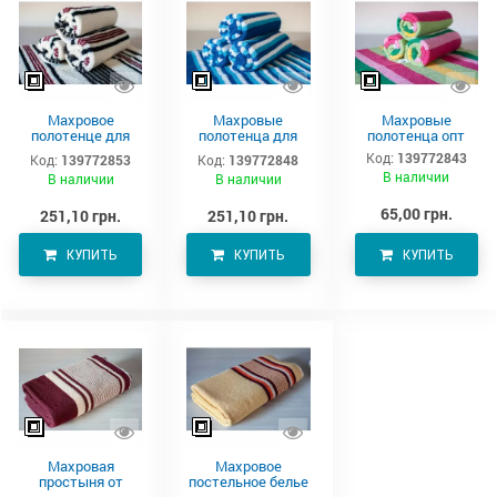
Махровое
Махровые
Махровые
полотенце для
полотенца для
полотенца опт
тела 150х90 см
тела –
Код:
139772843
Код:
139772853
Код:
139772848
производитель
В наличии
В наличии
В наличии
Аватон
65,00 грн.
251,10 грн.
251,10 грн.
КУПИТЬ
КУПИТЬ
КУПИТЬ
Махровая
Махровое
простыня от
постельное белье
производителя
220х190 см