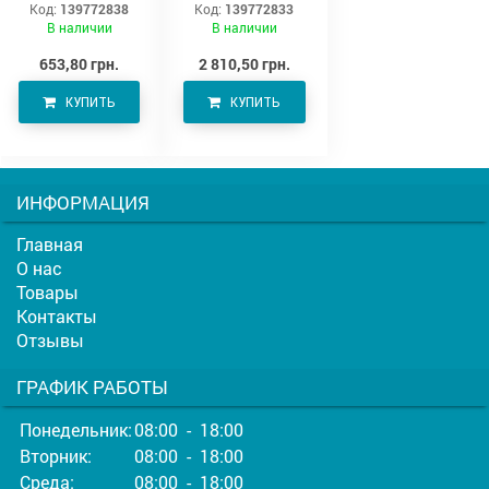
Код:
139772838
Код:
139772833
Аватон (220х190)
В наличии
В наличии
653,80 грн.
2 810,50 грн.
КУПИТЬ
КУПИТЬ
ИНФОРМАЦИЯ
Главная
О нас
Товары
Контакты
Отзывы
ГРАФИК РАБОТЫ
Понедельник:
08:00 - 18:00
Вторник:
08:00 - 18:00
Среда:
08:00 - 18:00