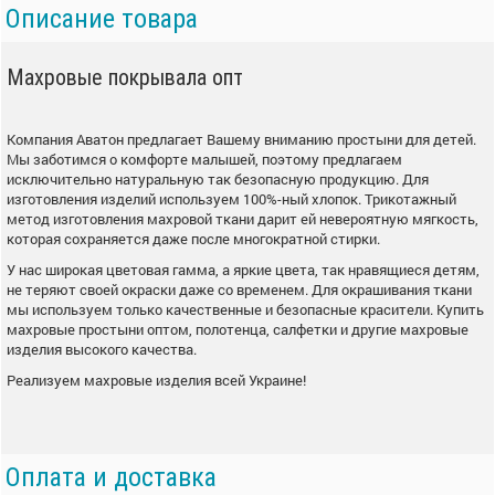
Описание товара
Махровые покрывала опт
Компания Аватон предлагает Вашему вниманию простыни для детей.
Мы заботимся о комфорте малышей, поэтому предлагаем
исключительно натуральную так безопасную продукцию. Для
изготовления изделий используем 100%-ный хлопок. Трикотажный
метод изготовления махровой ткани дарит ей невероятную мягкость,
которая сохраняется даже после многократной стирки.
У нас широкая цветовая гамма, а яркие цвета, так нравящиеся детям,
не теряют своей окраски даже со временем. Для окрашивания ткани
мы используем только качественные и безопасные красители. Купить
махровые простыни оптом, полотенца, салфетки и другие махровые
изделия высокого качества.
Реализуем махровые изделия всей Украине!
Оплата и доставка