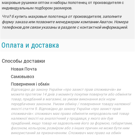
махровые рушники оптом и наборы полотенец от производителя с
индивидуальным подбором размеров.
Что? б купить махровые полотенца от производителя, заполните
форму заказа или позвоните менеджерам компании
Аватон. Номера
телефонов для связи указаны в разделе с контактной информацией.
Оплата и доставка
Способы доставки
Новая Почта
Самовывоз
Повернення і обмін
Відповідно до закону України «про захист прав споживачів» ви
можете протягом 14 днів з моменту покупки повернути або обміняти
товар, придбаний в магазині, за умови виконання всіх норм
передбачених законом. Умови обміну / повернення товару належної
якості стаття 9. Відповідно до закону України «про захист прав
споживачів»: споживач має право обміняти непродовольчий товар
належної якості на аналогічний у продавця, у якого він був
придбаний, якщо товар не задовольнив його за формою, габаритами,
фасоном, кольором, розміром або з інших причин не може бути ним
використаний за призначенням. Споживач має право на обмін