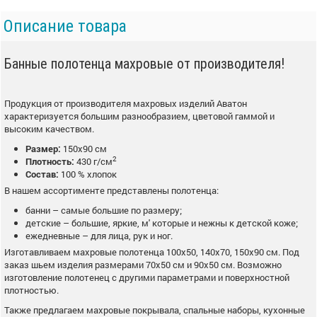
Описание товара
Банные полотенца махровые от производителя!
Продукция от производителя махровых изделий Аватон
характеризуется большим разнообразием, цветовой гаммой и
высоким качеством.
Размер:
150х90 см
2
Плотность:
430 г/см
Состав:
100 % хлопок
В нашем ассортименте представлены полотенца:
банни – самые большие по размеру;
детские – большие, яркие, м' которые и нежны к детской коже;
ежедневные – для лица, рук и ног.
Изготавливаем махровые полотенца 100х50, 140х70, 150х90 см. Под
заказ шьем изделия размерами 70х50 см и 90х50 см. Возможно
изготовление полотенец с другими параметрами и поверхностной
плотностью.
Также предлагаем махровые покрывала, спальные наборы, кухонные