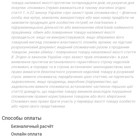
товару належної якості протягом чотирнадцяти днів, не рахуючи дня
покупки. споживач (термін вживається в такому значенні згідно
статті 1. п.22 закону України «про захист прав споживачів») – фізична
особа, яка купує, замовляє, використовує або має намір придбати чи
замовити продукцію для особистих потреб, не пов’язаних з
підприємницькою діяльністю або виконанням обов’язків найманого
працівника. обмін або повернення товару належної якості
провадиться: якщо не використовувався; якщо збережено його
товарний вигляд, споживчі властивості, пломби, ярлики; на підставі
розрахунковий документ, виданий споживачеві разом з проданим
товаром. умови обміну / повернення товару неналежної якості стаття
8. Згідно із законом України «про захист прав споживачів»: в разі
виявлення протягом встановленого гарантійного строку недоліків
споживач, в порядку та в строки, встановлені законодавством, має
право вимагати безоплатного усунення недоліків товару в розумний
строк. вимоги споживача, передбачених цією статтею, не підлягають
задоволенню, якщо продавець, виробник (підприємство, що
задовольняє вимоги споживача, встановлені частиною першою цієї
статті) доведуть, що недоліки товару виникли внаслідок порушення
споживачем правил користування товаром або його зберігання.
Споживач має право брати участь у перевірці якості товару особисто
або через свого представника.
Способы оплаты
Безналичный расчёт
Онлайн оплата