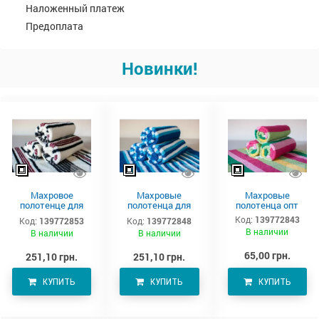
Наложенный платеж
Предоплата
Новинки!
Махровое
Махровые
Махровые
полотенце для
полотенца для
полотенца опт
тела 150х90 см
тела –
Код:
139772843
Код:
139772853
Код:
139772848
производитель
В наличии
В наличии
В наличии
Аватон
65,00 грн.
251,10 грн.
251,10 грн.
КУПИТЬ
КУПИТЬ
КУПИТЬ