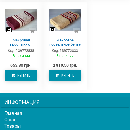
Махровая
Махровое
простыня от
постельное белье
производителя
220х190 см
Код:
139772838
Код:
139772833
Аватон (220х190)
В наличии
В наличии
653,80 грн.
2 810,50 грн.
КУПИТЬ
КУПИТЬ
ИНФОРМАЦИЯ
Главная
О нас
Товары