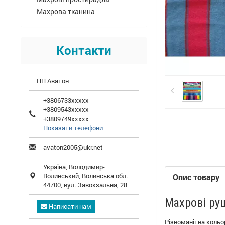
Махрова тканина
Контакти
ПП Аватон
+3806733xxxxx
+3809543xxxxx
+3809749xxxxx
Показати телефони
avaton2005@ukr.net
Україна,
Володимир-
Волинський
,
Волинська обл.
Опис товару
44700, вул. Завокзальна, 28
Махрові ру
Написати нам
Різноманітна кольо