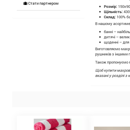
Стати партнером
Розмір:
150х90
Щільність:
430
Склад:
100% б
В нашому асортимен
банні – найбіл
дитячі – великі
щоденні – для о
Виготовляємо махро
рушників з іншими
Також пропонуємо м
Щоб купити махрові
вказані у розділі 