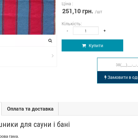
Ціна :
251,10 грн.
/шт
Кількість:
-
+
Купити
Замовити в оди
Оплата та доставка
шники для сауни і бані
рова гама.