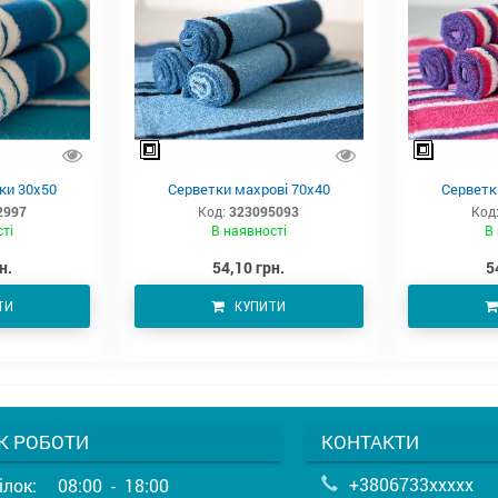
ки 30х50
Серветки махрові 70х40
Серветк
2997
Код:
323095093
Код
сті
В наявності
В 
н.
54,10 грн.
5
ТИ
КУПИТИ
К РОБОТИ
КОНТАКТИ
+3806733xxxxx
ілок:
08:00 - 18:00