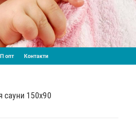
П опт
Контакти
 сауни 150х90