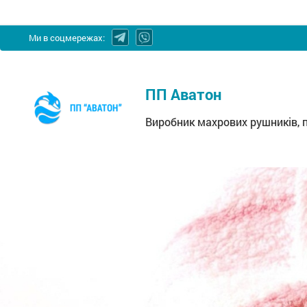
Ми в соцмережах:
ПП
ПП Аватон
Аватон
-
Виробник махрових рушників, 
Виробник
махрових
рушників,
простирадл,
махрових
серветок