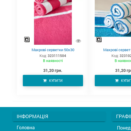
Махрові серветки 50х30
Махрові сервет
Код:
323111504
Код:
32310
В наявності
В наявно
31,20 грн.
31,20 гр
КУПИТИ
КУПИ
ІНФОРМАЦІЯ
ГРАФІ
Головна
Понед