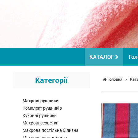
КАТАЛОГ
Гол
Категорії
Головна
>
Кат
Махрові рушники
Комплект рушників
Кухонні рушники
Махрові серветки
Махрова постільна білизна
Махрові простирадла