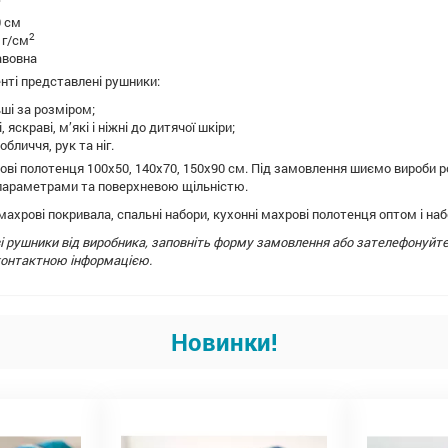
 см
2
 г/см
авовна
ті представлені рушники:
ьші за розміром;
, яскраві, м’які і ніжні до дитячої шкіри;
бличчя, рук та ніг.
ві полотенця 100х50, 140х70, 150х90 см. Під замовлення шиємо вироби 
 параметрами та поверхневою щільністю.
ахрові покривала, спальні набори, кухонні махрові полотенця оптом і наб
 рушники від виробника, заповніть форму замовлення або зателефонуйте
з контактною інформацією.
Новинки!