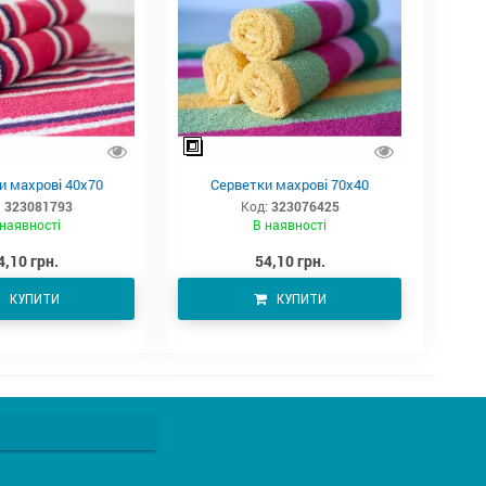
и махрові 40х70
Серветки махрові 70х40
:
323081793
Код:
323076425
наявності
В наявності
4,10 грн.
54,10 грн.
КУПИТИ
КУПИТИ