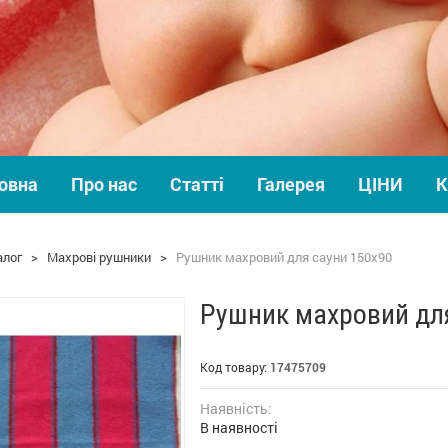
овна
Про нас
Статті
Галерея
ЦІНИ
К
алог
>
Махрові рушники
>
Рушник махровий для сауни 150х90
Рушник махровий для
Код товару:
17475709
Наявність:
В наявності