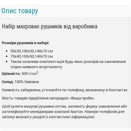
Опис товару
Набір махрових рушників від виробника
Розміри рушників в наборі:
50x30,100x50,140x70 см
70x40,100x50,140x70 см
Також можлива комплектація будь-яких розмірів на замовлення
згідно наявного асортименту
2
Щільність:
430 г/см
Склад:
100% бавовна
Наявність забарвлень уточнюйте по телефону, вказаному в Контактах.
Якість товарів підкріплена нагородою «Вища проба».
Щоб купити махрові рушники оптом
, заповніть форму замовлення або
зателефонуйте менеджерам компанії
Аватон. Номери телефонів для
зв'язку вказані у розділі з контактною інформацією.