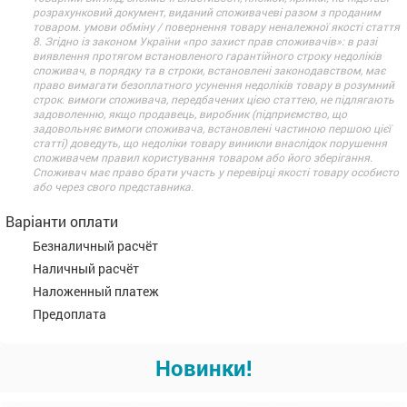
розрахунковий документ, виданий споживачеві разом з проданим
товаром. умови обміну / повернення товару неналежної якості стаття
8. Згідно із законом України «про захист прав споживачів»: в разі
виявлення протягом встановленого гарантійного строку недоліків
споживач, в порядку та в строки, встановлені законодавством, має
право вимагати безоплатного усунення недоліків товару в розумний
строк. вимоги споживача, передбачених цією статтею, не підлягають
задоволенню, якщо продавець, виробник (підприємство, що
задовольняє вимоги споживача, встановлені частиною першою цієї
статті) доведуть, що недоліки товару виникли внаслідок порушення
споживачем правил користування товаром або його зберігання.
Споживач має право брати участь у перевірці якості товару особисто
або через свого представника.
Варіанти оплати
Безналичный расчёт
Наличный расчёт
Наложенный платеж
Предоплата
Новинки!