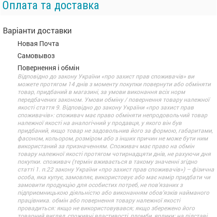
Оплата та доставка
Варіанти доставки
Новая Почта
Самовывоз
Повернення і обмін
Відповідно до закону України «про захист прав споживачів» ви
можете протягом 14 днів з моменту покупки повернути або обміняти
товар, придбаний в магазині, за умови виконання всіх норм
передбачених законом. Умови обміну / повернення товару належної
якості стаття 9. Відповідно до закону України «про захист прав
споживачів»: споживач має право обміняти непродовольчий товар
належної якості на аналогічний у продавця, у якого він був
придбаний, якщо товар не задовольнив його за формою, габаритами,
фасоном, кольором, розміром або з інших причин не може бути ним
використаний за призначенням. Споживач має право на обмін
товару належної якості протягом чотирнадцяти днів, не рахуючи дня
покупки. споживач (термін вживається в такому значенні згідно
статті 1. п.22 закону України «про захист прав споживачів») – фізична
особа, яка купує, замовляє, використовує або має намір придбати чи
замовити продукцію для особистих потреб, не пов’язаних з
підприємницькою діяльністю або виконанням обов’язків найманого
працівника. обмін або повернення товару належної якості
провадиться: якщо не використовувався; якщо збережено його
товарний вигляд, споживчі властивості, пломби, ярлики; на підставі