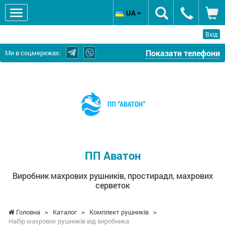
UA
Вхід
Показати телефони
Ми в соцмережах:
ПП
Аватон
-
Виробник
махрових
рушників,
простирадл,
ПП Аватон
махрових
серветок
Виробник махрових рушників, простирадл, махрових
серветок
Головна
>
Каталог
>
Комплект рушників
>
Набір махрових рушників від виробника