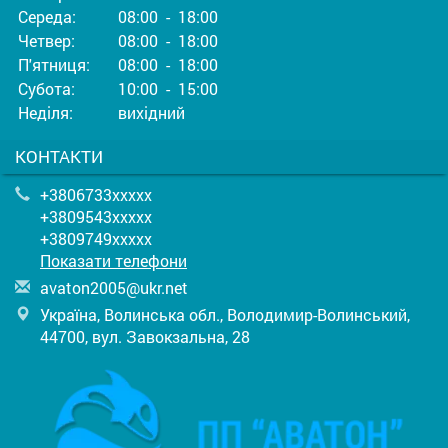
Середа:
08:00 - 18:00
Четвер:
08:00 - 18:00
П'ятниця:
08:00 - 18:00
Субота:
10:00 - 15:00
Неділя:
вихідний
КОНТАКТИ
+3806733xxxxx
+3809543xxxxx
+3809749xxxxx
Показати телефони
a
vat
on2
005
@uk
r.n
et
Україна, Волинська обл., Володимир-Волинський,
44700, вул. Завокзальна, 28