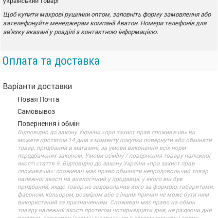
український товар!
Щоб купити махрові рушники оптом, заповніть форму замовлення або
зателефонуйте менеджерам компанії Аватон. Номери телефонів для
зв'язку вказані у розділі з контактною інформацією.
Оплата та доставка
Варіанти доставки
Новая Почта
Самовывоз
Повернення і обмін
Відповідно до закону України «про захист прав споживачів» ви
можете протягом 14 днів з моменту покупки повернути або обміняти
товар, придбаний в магазині, за умови виконання всіх норм
передбачених законом. Умови обміну / повернення товару належної
якості стаття 9. Відповідно до закону України «про захист прав
споживачів»: споживач має право обміняти непродовольчий товар
належної якості на аналогічний у продавця, у якого він був
придбаний, якщо товар не задовольнив його за формою, габаритами,
фасоном, кольором, розміром або з інших причин не може бути ним
використаний за призначенням. Споживач має право на обмін
товару належної якості протягом чотирнадцяти днів, не рахуючи дня
покупки. споживач (термін вживається в такому значенні згідно