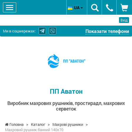
UA
Вхід
Показати телефони
Ми в соцмережах:
ПП
Аватон
-
Виробник
махрових
рушників,
простирадл,
ПП Аватон
махрових
серветок
Виробник махрових рушників, простирадл, махрових
серветок
Головна
>
Каталог
>
Махрові рушники
>
Махровий рушник банний 140х70