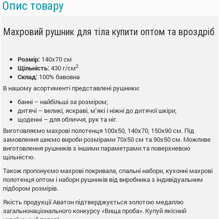
Опис товару
Махровий рушник для тіла купити оптом та вроздріб
Розмір:
140х70 см
2
Щільність:
430 г/см
Склад:
100% бавовна
В нашому асортименті представлені рушники:
банні – найбільші за розміром;
дитячі – великі, яскраві, м’які і ніжні до дитячої шкіри;
щоденні – для обличчя, рук та ніг.
Виготовляємо махрові полотенця 100х50, 140х70, 150х90 см. Під
замовлення шиємо вироби розмірами 70х50 см та 90х50 см. Можливе
виготовлення рушників з іншими параметрами та поверхневою
щільністю.
Також пропонуємо махрові покривала, спальні набори, кухонні махрові
полотенця оптом і набори рушників від виробника з індивідуальним
підбором розмірів.
Якість продукції Аватон підтверджується золотою медаллю
загальнонаціонального конкурсу «Вища проба». Купуй якісний