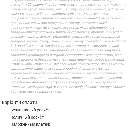
статті 1. п.22 закону України «про захист прав споживачів») – фізична
особа, яка купує, замовляє, використовує або має намір придбати чи
замовити продукцію для особистих потреб, не пов’язаних з
підприємницькою діяльністю або виконанням обов’язків найманого
працівника. обмін або повернення товару належної якості
провадиться: якщо не використовувався; якщо збережено його
товарний вигляд, споживчі властивості, пломби, ярлики; на підставі
розрахунковий документ, виданий споживачеві разом з проданим
товаром. умови обміну / повернення товару неналежної якості стаття
8. Згідно із законом України «про захист прав споживачів»: в разі
виявлення протягом встановленого гарантійного строку недоліків
споживач, в порядку та в строки, встановлені законодавством, має
право вимагати безоплатного усунення недоліків товару в розумний
строк. вимоги споживача, передбачених цією статтею, не підлягають
задоволенню, якщо продавець, виробник (підприємство, що
задовольняє вимоги споживача, встановлені частиною першою цієї
статті) доведуть, що недоліки товару виникли внаслідок порушення
споживачем правил користування товаром або його зберігання.
Споживач має право брати участь у перевірці якості товару особисто
або через свого представника.
Варіанти оплати
Безналичный расчёт
Наличный расчёт
Наложенный платеж