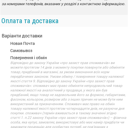
за номерами телефонів, вказаних у розділі з контактною інформацією.
Оплата та доставка
Варіанти доставки
Новая Почта
Самовывоз
Повернення і обмін
Відповідно до закону України «про захист прав споживачів» ви
можете протягом 14 днів з моменту покупки повернути або обміняти
товар, придбаний в магазині, за умови виконання всіх норм
передбачених законом. Умови обміну / повернення товару належної
якості стаття 9. Відповідно до закону України «про захист прав
споживачів»: споживач має право обміняти непродовольчий товар
належної якості на аналогічний у продавця, у якого він був
придбаний, якщо товар не задовольнив його за формою, габаритами,
фасоном, кольором, розміром або з інших причин не може бути ним
використаний за призначенням. Споживач має право на обмін
товару належної якості протягом чотирнадцяти днів, не рахуючи дня
покупки. споживач (термін вживається в такому значенні згідно
статті 1. п.22 закону України «про захист прав споживачів») – фізична
особа, яка купує, замовляє, використовує або має намір придбати чи
замовити продукцію для особистих потреб, не пов’язаних з