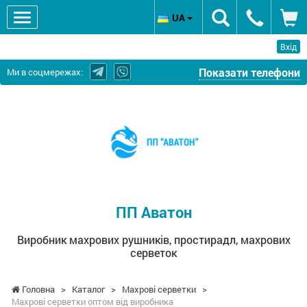
UA
Вхід
Показати телефони
Ми в соцмережах:
ПП
Аватон
-
Виробник
махрових
рушників,
простирадл,
ПП Аватон
махрових
серветок
Виробник махрових рушників, простирадл, махрових
серветок
Головна
>
Каталог
>
Махрові серветки
>
Махрові серветки оптом від виробника