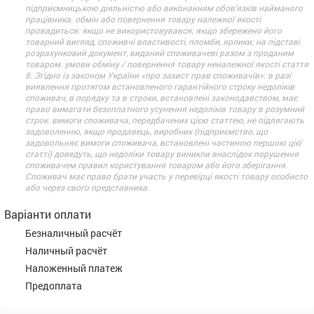
підприємницькою діяльністю або виконанням обов’язків найманого
працівника. обмін або повернення товару належної якості
провадиться: якщо не використовувався; якщо збережено його
товарний вигляд, споживчі властивості, пломби, ярлики; на підставі
розрахунковий документ, виданий споживачеві разом з проданим
товаром. умови обміну / повернення товару неналежної якості стаття
8. Згідно із законом України «про захист прав споживачів»: в разі
виявлення протягом встановленого гарантійного строку недоліків
споживач, в порядку та в строки, встановлені законодавством, має
право вимагати безоплатного усунення недоліків товару в розумний
строк. вимоги споживача, передбачених цією статтею, не підлягають
задоволенню, якщо продавець, виробник (підприємство, що
задовольняє вимоги споживача, встановлені частиною першою цієї
статті) доведуть, що недоліки товару виникли внаслідок порушення
споживачем правил користування товаром або його зберігання.
Споживач має право брати участь у перевірці якості товару особисто
або через свого представника.
Варіанти оплати
Безналичный расчёт
Наличный расчёт
Наложенный платеж
Предоплата