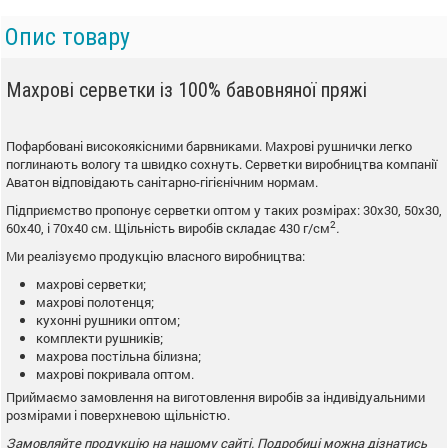
Опис товару
Махрові серветки із 100% бавовняної пряжі
Пофарбовані високоякісними барвниками. Махрові рушнички легко
поглинають вологу та швидко сохнуть. Серветки виробництва компанії
Аватон відповідають санітарно-гігієнічним нормам.
Підприємство пропонує серветки оптом у таких розмірах: 30х30, 50х30,
2
60х40, і 70х40 см. Щільність виробів складає 430 г/см
.
Ми реалізуємо продукцію власного виробництва:
махрові серветки;
махрові полотенця;
кухонні рушники оптом;
комплекти рушників;
махрова постільна білизна;
махрові покривала оптом.
Приймаємо замовлення на виготовлення виробів за індивідуальними
розмірами і поверхневою щільністю.
Замовляйте продукцію на нашому сайті. Подробиці можна дізнатись