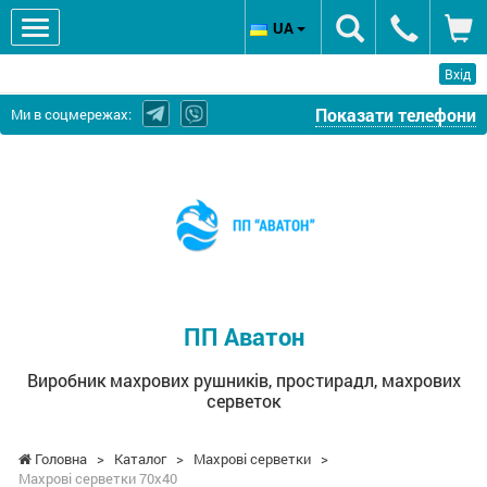
UA
Вхід
Показати телефони
Ми в соцмережах:
ПП
Аватон
-
Виробник
махрових
рушників,
простирадл,
ПП Аватон
махрових
серветок
Виробник махрових рушників, простирадл, махрових
серветок
Головна
>
Каталог
>
Махрові серветки
>
Махрові серветки 70х40