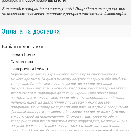
розмірами і поверхневою щільністю.
Замовляйте продукцію на нашому сайті. Подробиці можна дізнатись
за номерами телефонів, вказаних у розділі з контактною інформацією.
Оплата та доставка
Варіанти доставки
Новая Почта
Самовывоз
Повернення і обмін
Відповідно до закону України «про захист прав споживачів» ви
можете протягом 14 днів з моменту покупки повернути або обміняти
товар, придбаний в магазині, за умови виконання всіх норм
передбачених законом. Умови обміну / повернення товару належної
якості стаття 9. Відповідно до закону України «про захист прав
споживачів»: споживач має право обміняти непродовольчий товар
належної якості на аналогічний у продавця, у якого він був
придбаний, якщо товар не задовольнив його за формою, габаритами,
фасоном, кольором, розміром або з інших причин не може бути ним
використаний за призначенням. Споживач має право на обмін
товару належної якості протягом чотирнадцяти днів, не рахуючи дня
покупки. споживач (термін вживається в такому значенні згідно
статті 1. п.22 закону України «про захист прав споживачів») – фізична