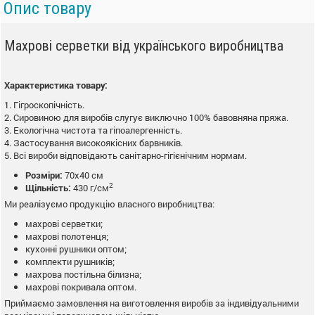
Опис товару
Махрові серветки від українського виробництва
Характеристика товару:
1. Гігроскопічність.
2. Сировиною для виробів слугує виключно 100% бавовняна пряжа.
3. Екологічна чистота та гіпоалергенність.
4. Застосування високоякісних барвників.
5. Всі вироби відповідають санітарно-гігієнічним нормам.
Розміри:
70х40 см
2
Щільність:
430 г/см
Ми реалізуємо продукцію власного виробництва:
махрові серветки;
махрові полотенця;
кухонні рушники оптом;
комплекти рушників;
махрова постільна білизна;
махрові покривала оптом.
Приймаємо замовлення на виготовлення виробів за індивідуальними