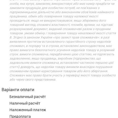
особа, яка купує, замовляє, використовує або має намір придбати чи
замовити продукцію для особистих потреб, не пов’язаних з
підприємницькою діяльністю або виконанням обов’язків найманого
працівника. обмін або повернення товару належної якості
провадиться: якщо не використовувався; якщо збережено його
товарний вигляд, споживчі властивості, пломби, ярлики; на підставі
розрахунковий документ, виданий споживачеві разом з проданим
товаром. умови обміну / повернення товару неналежної якості стаття
8. Згідно із законом України «про захист прав споживачів»: в разі
виявлення протягом встановленого гарантійного строку недоліків
споживач, в порядку та в строки, встановлені законодавством, має
право вимагати безоплатного усунення недоліків товару в розумний
строк. вимоги споживача, передбачених цією статтею, не підлягають
задоволенню, якщо продавець, виробник (підприємство, що
задовольняє вимоги споживача, встановлені частиною першою цієї
статті) доведуть, що недоліки товару виникли внаслідок порушення
споживачем правил користування товаром або його зберігання.
Споживач має право брати участь у перевірці якості товару особисто
або через свого представника.
Варіанти оплати
Безналичный расчёт
Наличный расчёт
Наложенный платеж
Предоплата