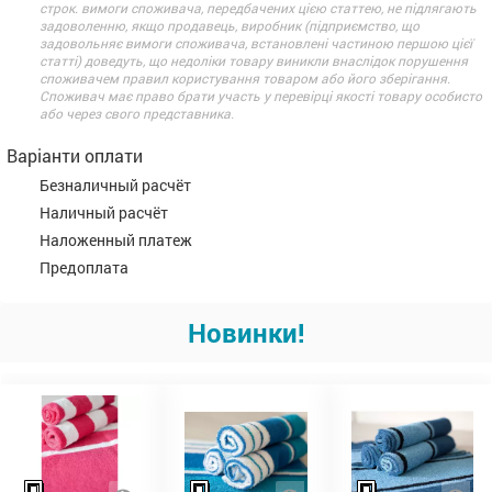
строк. вимоги споживача, передбачених цією статтею, не підлягають
задоволенню, якщо продавець, виробник (підприємство, що
задовольняє вимоги споживача, встановлені частиною першою цієї
статті) доведуть, що недоліки товару виникли внаслідок порушення
споживачем правил користування товаром або його зберігання.
Споживач має право брати участь у перевірці якості товару особисто
або через свого представника.
Варіанти оплати
Безналичный расчёт
Наличный расчёт
Наложенный платеж
Предоплата
Новинки!