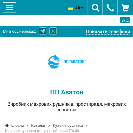
UA
Вхід
Показати телефони
Ми в соцмережах:
ПП
Аватон
-
Виробник
махрових
рушників,
простирадл,
ПП Аватон
махрових
серветок
Виробник махрових рушників, простирадл, махрових
серветок
Головна
>
Каталог
>
Кухонні рушники
>
Махрові рушники для рук і обличчя 70х40