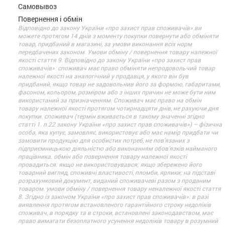
Самовывоз
Повернення і обмін
Відповідно до закону України «про захист прав споживачів» ви
можете протягом 14 днів з моменту покупки повернути або обміняти
товар, придбаний в магазині, за умови виконання всіх норм
передбачених законом. Умови обміну / повернення товару належної
якості стаття 9. Відповідно до закону України «про захист прав
споживачів»: споживач має право обміняти непродовольчий товар
належної якості на аналогічний у продавця, у якого він був
придбаний, якщо товар не задовольнив його за формою, габаритами,
фасоном, кольором, розміром або з інших причин не може бути ним
використаний за призначенням. Споживач має право на обмін
товару належної якості протягом чотирнадцяти днів, не рахуючи дня
покупки. споживач (термін вживається в такому значенні згідно
статті 1. п.22 закону України «про захист прав споживачів») – фізична
особа, яка купує, замовляє, використовує або має намір придбати чи
замовити продукцію для особистих потреб, не пов’язаних з
підприємницькою діяльністю або виконанням обов’язків найманого
працівника. обмін або повернення товару належної якості
провадиться: якщо не використовувався; якщо збережено його
товарний вигляд, споживчі властивості, пломби, ярлики; на підставі
розрахунковий документ, виданий споживачеві разом з проданим
товаром. умови обміну / повернення товару неналежної якості стаття
8. Згідно із законом України «про захист прав споживачів»: в разі
виявлення протягом встановленого гарантійного строку недоліків
споживач, в порядку та в строки, встановлені законодавством, має
право вимагати безоплатного усунення недоліків товару в розумний