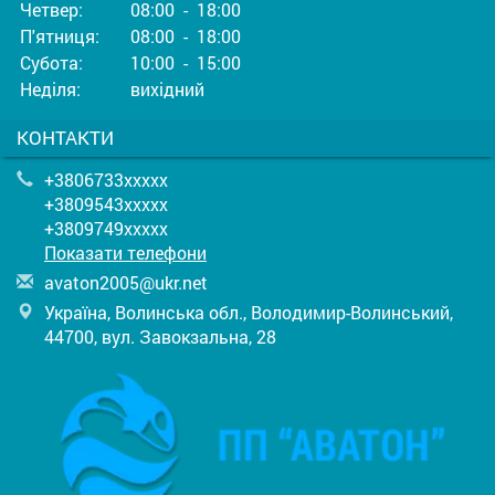
Четвер:
08:00 - 18:00
П'ятниця:
08:00 - 18:00
Субота:
10:00 - 15:00
Неділя:
вихідний
КОНТАКТИ
+3806733xxxxx
+3809543xxxxx
+3809749xxxxx
Показати телефони
a
vat
on2
005
@uk
r.n
et
Україна, Волинська обл., Володимир-Волинський,
44700, вул. Завокзальна, 28