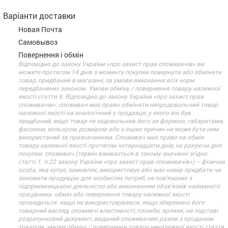
Варіанти доставки
Новая Почта
Самовывоз
Повернення і обмін
Відповідно до закону України «про захист прав споживачів» ви
можете протягом 14 днів з моменту покупки повернути або обміняти
товар, придбаний в магазині, за умови виконання всіх норм
передбачених законом. Умови обміну / повернення товару належної
якості стаття 9. Відповідно до закону України «про захист прав
споживачів»: споживач має право обміняти непродовольчий товар
належної якості на аналогічний у продавця, у якого він був
придбаний, якщо товар не задовольнив його за формою, габаритами,
фасоном, кольором, розміром або з інших причин не може бути ним
використаний за призначенням. Споживач має право на обмін
товару належної якості протягом чотирнадцяти днів, не рахуючи дня
покупки. споживач (термін вживається в такому значенні згідно
статті 1. п.22 закону України «про захист прав споживачів») – фізична
особа, яка купує, замовляє, використовує або має намір придбати чи
замовити продукцію для особистих потреб, не пов’язаних з
підприємницькою діяльністю або виконанням обов’язків найманого
працівника. обмін або повернення товару належної якості
провадиться: якщо не використовувався; якщо збережено його
товарний вигляд, споживчі властивості, пломби, ярлики; на підставі
розрахунковий документ, виданий споживачеві разом з проданим
товаром. умови обміну / повернення товару неналежної якості стаття