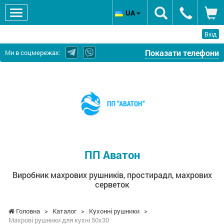
UA
Вхід
Показати телефони
Ми в соцмережах:
ПП
Аватон
-
Виробник
махрових
рушників,
простирадл,
ПП Аватон
махрових
серветок
Виробник махрових рушників, простирадл, махрових
серветок
Головна
>
Каталог
>
Кухонні рушники
>
Махрові рушники для кухні 50х30